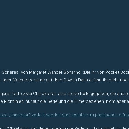
the Spheres“ von Margaret Wander Bonanno. (Die ihr von Pocket
 aber Margarets Name auf dem Cover.) Darin erfahrt ihr mehr über D
garet hatte zwei Charakteren eine große Rolle gegeben, die aus e
e Richtlinien, nur auf die Serie und die Filme beziehen, nicht abe
lose „Fanfiction“ verteilt werden darf, könnt ihr im praktischen ePu
 T’Shael sind, von denen ständig die Rede ist, dann findet ihr de