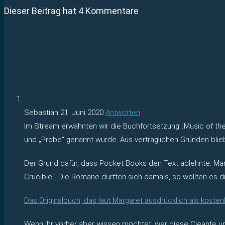
Dieser Beitrag hat 4 Kommentare
Sebastian
21. Juni 2020
Antworten
Im Stream erwähnten wir die Buchfortsetzung „Music of 
und „Probe“ genannt wurde. Aus vertraglichen Gründen blieb
Der Grund dafür, dass Pocket Books den Text ablehnte: Mar
Crucible“. Die Romane durften sich damals, so wollten es di
Das Originalbuch, das laut Margaret ausdrücklich als kosten
Wenn ihr vorher aber wissen möchtet, wer diese Cleante und