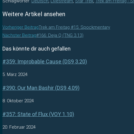
Schlagwörter
:
Deutsch
,
Livestream
,
Star Trek
,
Trek am Freitag - S
Weitere Artikel ansehen
Vorheriger Beitrag
Trek am Freitag #15: Spockmentary
Nächster Beitrag
#166: Deja Q (TNG 3.13)
Das könnte dir auch gefallen
#359: Improbable Cause (DS9 3.20)
5. März 2024
#390: Our Man Bashir (DS9 4.09)
8. Oktober 2024
#357: State of Flux (VOY 1.10)
20. Februar 2024