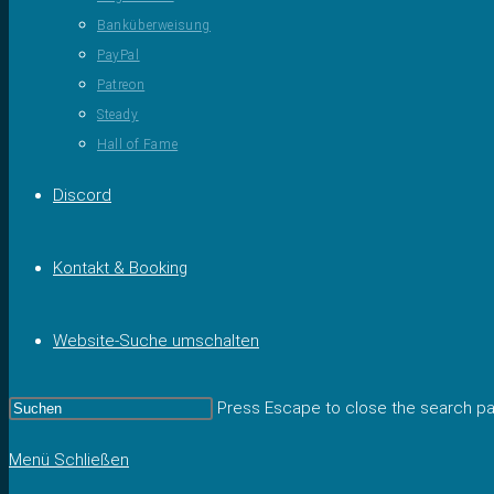
Banküberweisung
PayPal
Patreon
Steady
Hall of Fame
Discord
Kontakt & Booking
Website-Suche umschalten
Press Escape to close the search pa
Menü
Schließen