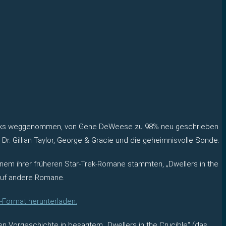
 Books weggenommen, von Gene DeWeese zu 98% neu geschrieben
r. Gillian Taylor, George & Gracie und die geheimnisvolle Sonde.
inem ihrer früheren Star-Trek-Romane stammten, „Dwellers in the
r auf andere Romane.
b-Format herunterladen.
ren Vorgeschichte in besagtem „Dwellers in the Crucible“ (das