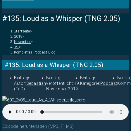
#135: Loud as a Whisper (TNG 2.05)
Startseite
>
2019
>
November
>
19.
>
Komplettes Podcast-Blog
#135: Loud as a Whisper (TNG 2.05)
Beitrags-
Beitrag
Beitrags-
Beitra
Autor:
Sebastian
veröffentlicht:
19.
Kategorie:
Podcast
Komme
(TaD)
November 2019
Episode herunterladen (MP3, 71 MB)