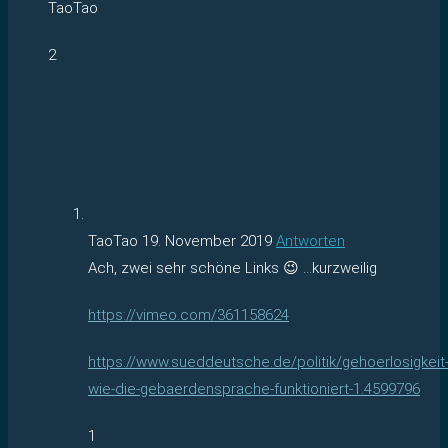
TaoTao
2
TaoTao
19. November 2019
Antworten
Ach, zwei sehr schöne Links 😉 …kurzweilig
https://vimeo.com/361158624
https://www.sueddeutsche.de/politik/gehoerlosigkeit
wie-die-gebaerdensprache-funktioniert-1.4599796
1