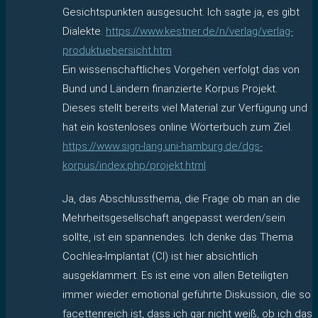
Gesichtspunkten ausgesucht. Ich sagte ja, es gibt
Dialekte.
https://www.kestner.de/n/verlag/verlag-
produktuebersicht.htm
Ein wissenschaftliches Vorgehen verfolgt das von
Bund und Ländern finanzierte Korpus Projekt.
Dieses stellt bereits viel Material zur Verfügung und
hat ein kostenloses online Wörterbuch zum Ziel.
https://www.sign-lang.uni-hamburg.de/dgs-
korpus/index.php/projekt.html
Ja, das Abschlussthema, die Frage ob man an die
Mehrheitsgesellschaft angepasst werden/sein
sollte, ist ein spannendes. Ich denke das Thema
Cochlea-Implantat (CI) ist hier absichtlich
ausgeklammert. Es ist eine von allen Beteiligten
immer wieder emotional geführte Diskussion, die so
facettenreich ist, dass ich gar nicht weiß, ob ich das