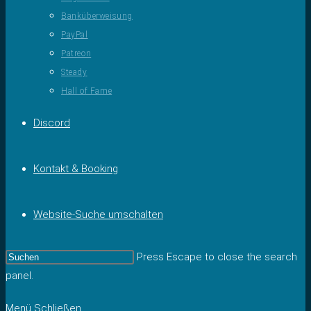
Banküberweisung
PayPal
Patreon
Steady
Hall of Fame
Discord
Kontakt & Booking
Website-Suche umschalten
Press Escape to close the search
panel.
Menü
Schließen