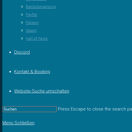
Banküberweisung
PayPal
Patreon
Steady
Hall of Fame
Discord
Kontakt & Booking
Website-Suche umschalten
Press Escape to close the search pa
Menü
Schließen