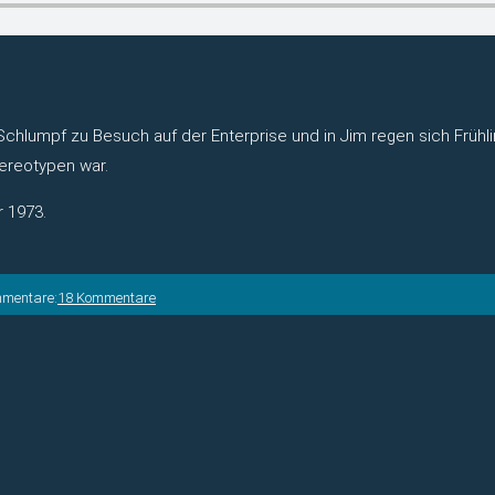
hlumpf zu Besuch auf der Enterprise und in Jim regen sich Frühlings
ereotypen war.
r 1973.
mmentare:
18 Kommentare