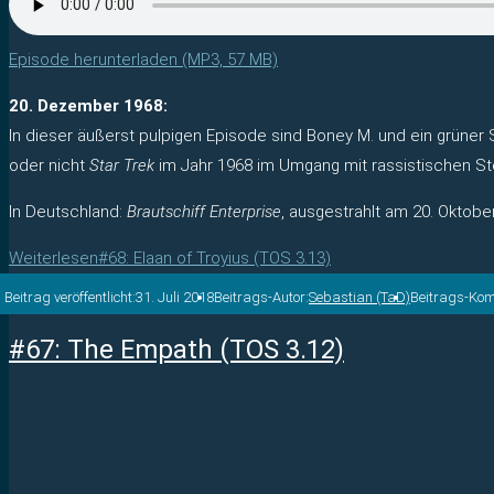
Episode herunterladen (MP3, 57 MB)
20. Dezember 1968:
In dieser äußerst pulpigen Episode sind Boney M. und ein grüner Sc
oder nicht
Star Trek
im Jahr 1968 im Umgang mit rassistischen St
In Deutschland:
Brautschiff Enterprise
, ausgestrahlt am 20. Oktobe
Weiterlesen
#68: Elaan of Troyius (TOS 3.13)
Beitrag veröffentlicht:
31. Juli 2018
Beitrags-Autor:
Sebastian (TaD)
Beitrags-Ko
#67: The Empath (TOS 3.12)