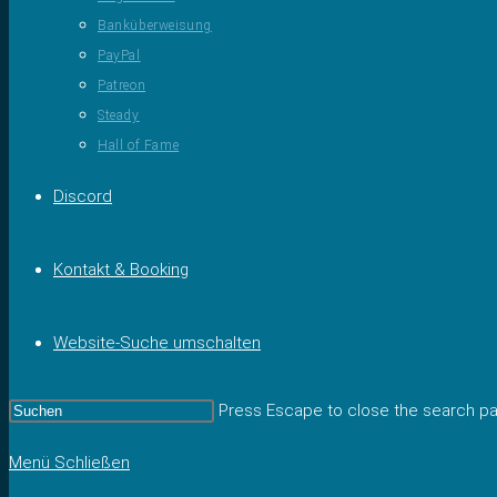
Banküberweisung
PayPal
Patreon
Steady
Hall of Fame
Discord
Kontakt & Booking
Website-Suche umschalten
Press Escape to close the search pa
Menü
Schließen