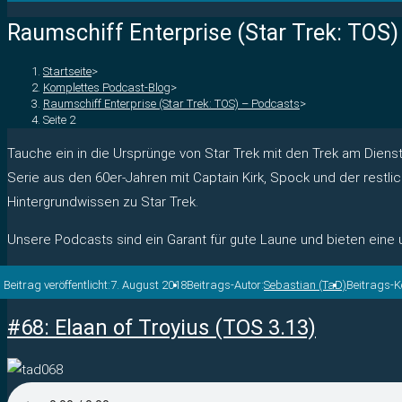
Raumschiff Enterprise (Star Trek: TOS
Startseite
>
Komplettes Podcast-Blog
>
Raumschiff Enterprise (Star Trek: TOS) – Podcasts
>
Seite 2
Tauche ein in die Ursprünge von Star Trek mit den Trek am Dien
Serie aus den 60er-Jahren mit Captain Kirk, Spock und der restlic
Hintergrundwissen zu Star Trek.
Unsere Podcasts sind ein Garant für gute Laune und bieten ein
Beitrag veröffentlicht:
7. August 2018
Beitrags-Autor:
Sebastian (TaD)
Beitrags-
#68: Elaan of Troyius (TOS 3.13)