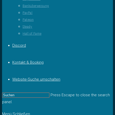
Banküberweisung
PayPal
Patreon
Steady
Hall of Fame
Discord
Kontakt & Booking
Website-Suche umschalten
Press Escape to close the search
panel.
Menü
Schließen