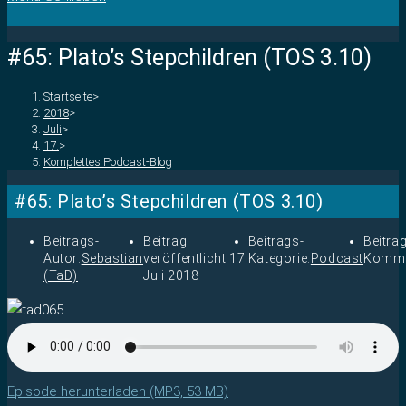
#65: Plato’s Stepchildren (TOS 3.10)
Startseite
>
2018
>
Juli
>
17.
>
Komplettes Podcast-Blog
#65: Plato’s Stepchildren (TOS 3.10)
Beitrags-
Beitrag
Beitrags-
Beitra
Autor:
Sebastian
veröffentlicht:
17.
Kategorie:
Podcast
Komme
(TaD)
Juli 2018
Episode herunterladen (MP3, 53 MB)