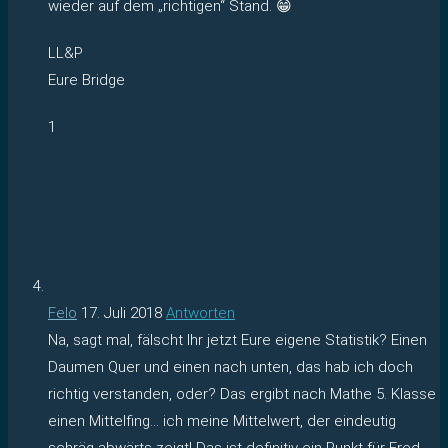
wieder auf dem „richtigen“ Stand. 😁
LL&P
Eure Bridge
1
Felo
17. Juli 2018
Antworten
Na, sagt mal, fälscht Ihr jetzt Eure eigene Statistik? Einen
Daumen Quer und einen nach unten, das hab ich doch
richtig verstanden, oder? Das ergibt nach Mathe 5. Klasse
einen Mittelfing… ich meine Mittelwert, der eindeutig
schräg-abwärts zeigt! Das ist definitiv ein Punkt für Fred