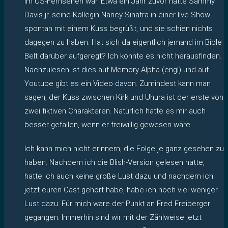
im US-Fernsehen war. Etwa ein Jahr zuvor hatte Sammy
Davis jr. seine Kollegin Nancy Sinatra in einer live Show
spontan mit einem Kuss begrüßt, und sie schien nichts
dagegen zu haben. Hat sich da eigentlich jemand im Bible
Belt darüber aufgeregt? Ich konnte es nicht herausfinden.
Nachzulesen ist dies auf Memory Alpha (engl) und auf
Youtube gibt es ein Video davon. Zumindest kann man
sagen, der Kuss zwischen Kirk und Uhura ist der erste von
zwei fiktiven Charakteren. Natürlich hätte es mir auch
besser gefallen, wenn er freiwillig gewesen wäre.
Ich kann mich nicht erinnern, die Folge je ganz gesehen zu
haben. Nachdem ich die Blish-Version gelesen hatte,
hatte ich auch keine große Lust dazu und nachdem ich
jetzt euren Cast gehört habe, habe ich noch viel weniger
Lust dazu. Für mich wäre der Punkt an Fred Freiberger
gegangen. Immerhin sind wir mit der Zählweise jetzt