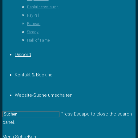
Banküberweisung
PayPal
Patreon
Steady
Hall of Fame
Discord
Kontakt & Booking
Website-Suche umschalten
Press Escape to close the search
panel.
Menü
Schließen