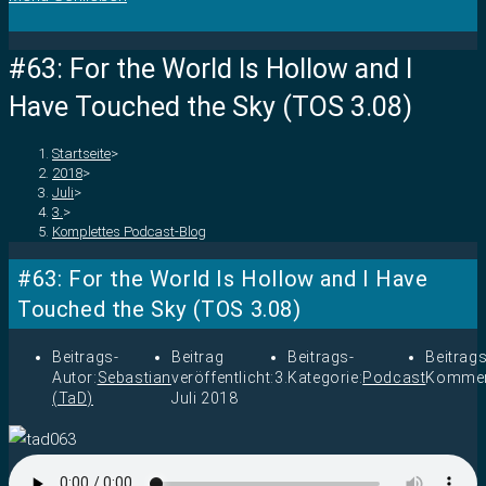
#63: For the World Is Hollow and I
Have Touched the Sky (TOS 3.08)
Startseite
>
2018
>
Juli
>
3.
>
Komplettes Podcast-Blog
#63: For the World Is Hollow and I Have
Touched the Sky (TOS 3.08)
Beitrags-
Beitrag
Beitrags-
Beitrags
Autor:
Sebastian
veröffentlicht:
3.
Kategorie:
Podcast
Kommen
(TaD)
Juli 2018