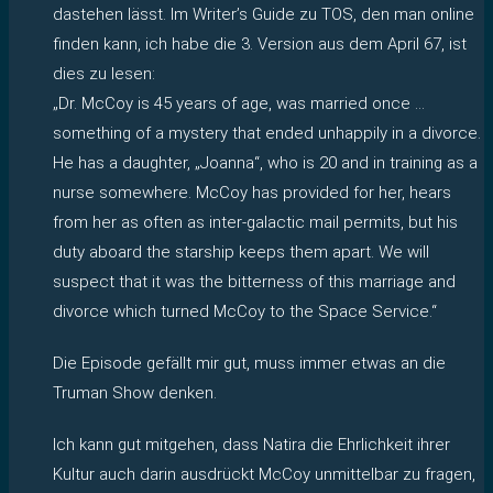
dastehen lässt. Im Writer’s Guide zu TOS, den man online
finden kann, ich habe die 3. Version aus dem April 67, ist
dies zu lesen:
„Dr. McCoy is 45 years of age, was married once …
something of a mystery that ended unhappily in a divorce.
He has a daughter, „Joanna“, who is 20 and in training as a
nurse somewhere. McCoy has provided for her, hears
from her as often as inter-galactic mail permits, but his
duty aboard the starship keeps them apart. We will
suspect that it was the bitterness of this marriage and
divorce which turned McCoy to the Space Service.“
Die Episode gefällt mir gut, muss immer etwas an die
Truman Show denken.
Ich kann gut mitgehen, dass Natira die Ehrlichkeit ihrer
Kultur auch darin ausdrückt McCoy unmittelbar zu fragen,