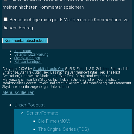
meinen nächsten Kommentar speichern.
Benachrichtige mich per E-Mail bei neuen Kommentaren zu
diesem Beitrag.
Impressum
Datenschutzerklärung
Steady kündigen
Patreon kündigen
Copyright 2026 by
Galaktisch aufs Ohr
GbR S. Fistrich & S. Göttling. Raumschiff
Enterprise, Star Trek, Star Trek: Das nächste Jahrhundert (Star Trek: The Next
Generation) und weitere Marken mit "Star Trek"-Bezug sind registrierte
Markenzeichen von CBS Studios Inc. Trek am Dienstag ist ein journalistisch-
redaktionelles Podcast-Projekt und steht in keinem Zusammenhang mit Paramount
Skydance oder ihr zugehöriger Unternehmen.
Menü schließen
Unser Podcast
Serien/Formate
Die Filme (MOV)
The Original Series (TOS)