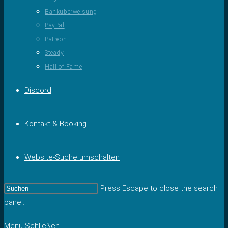
Banküberweisung
PayPal
Patreon
Steady
Hall of Fame
Discord
Kontakt & Booking
Website-Suche umschalten
Press Escape to close the search
panel.
Menü
Schließen