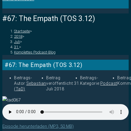
#67: The Empath (TOS 3.12)
Startseite
>
2018
>
Juli
>
31.
>
Komplettes Podcast-Blog
#67: The Empath (TOS 3.12)
Beitrags-
Beitrag
Beitrags-
Beitra
Autor:
Sebastian
veröffentlicht:
31.
Kategorie:
Podcast
Komme
(TaD)
Juli 2018
Episode herunterladen (MP3, 50 MB)