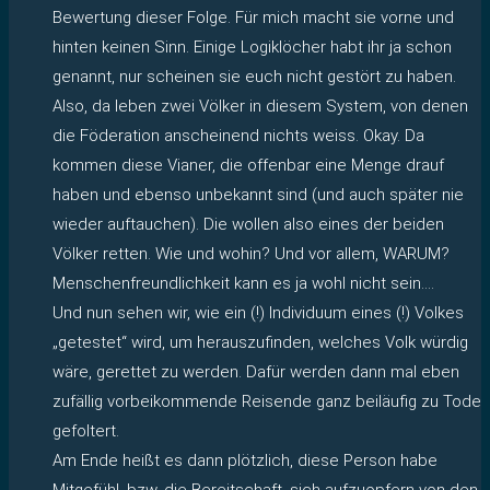
Bewertung dieser Folge. Für mich macht sie vorne und
hinten keinen Sinn. Einige Logiklöcher habt ihr ja schon
genannt, nur scheinen sie euch nicht gestört zu haben.
Also, da leben zwei Völker in diesem System, von denen
die Föderation anscheinend nichts weiss. Okay. Da
kommen diese Vianer, die offenbar eine Menge drauf
haben und ebenso unbekannt sind (und auch später nie
wieder auftauchen). Die wollen also eines der beiden
Völker retten. Wie und wohin? Und vor allem, WARUM?
Menschenfreundlichkeit kann es ja wohl nicht sein….
Und nun sehen wir, wie ein (!) Individuum eines (!) Volkes
„getestet“ wird, um herauszufinden, welches Volk würdig
wäre, gerettet zu werden. Dafür werden dann mal eben
zufällig vorbeikommende Reisende ganz beiläufig zu Tode
gefoltert.
Am Ende heißt es dann plötzlich, diese Person habe
Mitgefühl, bzw. die Bereitschaft, sich aufzuopfern von den