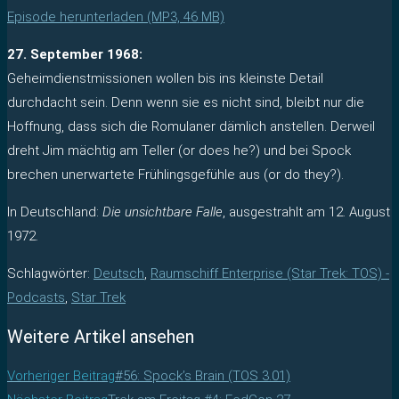
Episode herunterladen (MP3, 46 MB)
27. September 1968:
Geheimdienstmissionen wollen bis ins kleinste Detail
durchdacht sein. Denn wenn sie es nicht sind, bleibt nur die
Hoffnung, dass sich die Romulaner dämlich anstellen. Derweil
dreht Jim mächtig am Teller (or does he?) und bei Spock
brechen unerwartete Frühlingsgefühle aus (or do they?).
In Deutschland:
Die unsichtbare Falle
, ausgestrahlt am 12. August
1972.
Schlagwörter
:
Deutsch
,
Raumschiff Enterprise (Star Trek: TOS) -
Podcasts
,
Star Trek
Weitere Artikel ansehen
Vorheriger Beitrag
#56: Spock’s Brain (TOS 3.01)