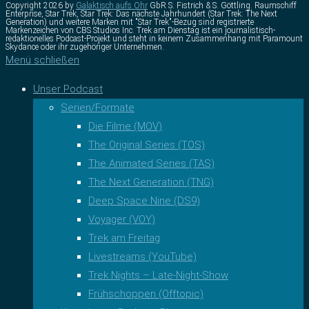
Copyright 2026 by
Galaktisch aufs Ohr
GbR S. Fistrich & S. Göttling. Raumschiff
Enterprise, Star Trek, Star Trek: Das nächste Jahrhundert (Star Trek: The Next
Generation) und weitere Marken mit "Star Trek"-Bezug sind registrierte
Markenzeichen von CBS Studios Inc. Trek am Dienstag ist ein journalistisch-
redaktionelles Podcast-Projekt und steht in keinem Zusammenhang mit Paramount
Skydance oder ihr zugehöriger Unternehmen.
Menü schließen
Unser Podcast
Serien/Formate
Die Filme (MOV)
The Original Series (TOS)
The Animated Series (TAS)
The Next Generation (TNG)
Deep Space Nine (DS9)
Voyager (VOY)
Trek am Freitag
Livestreams (YouTube)
Trek Nights – Late-Night-Show
Frühschoppen (Offtopic)