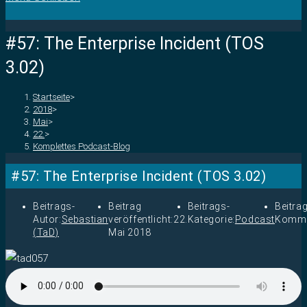
#57: The Enterprise Incident (TOS
3.02)
Startseite
>
2018
>
Mai
>
22.
>
Komplettes Podcast-Blog
#57: The Enterprise Incident (TOS 3.02)
Beitrags-
Beitrag
Beitrags-
Beitra
Autor:
Sebastian
veröffentlicht:
22.
Kategorie:
Podcast
Komme
(TaD)
Mai 2018