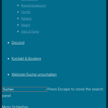
Banküberweisung
PayPal
Patreon
Steady
Hall of Fame
Discord
Kontakt & Booking
Website-Suche umschalten
Press Escape to close the search
panel.
Menü
Schließen