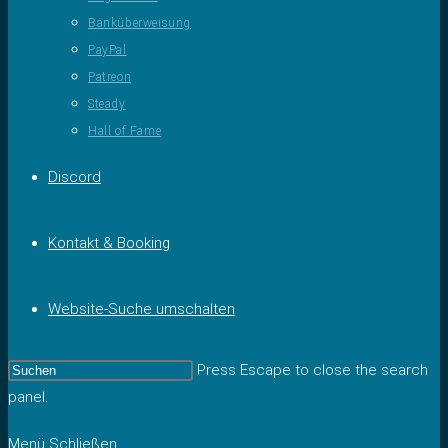
Banküberweisung
PayPal
Patreon
Steady
Hall of Fame
Discord
Kontakt & Booking
Website-Suche umschalten
Press Escape to close the search
panel.
Menü
Schließen