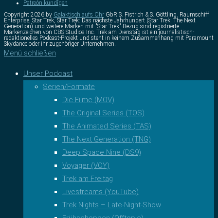
Patreon kündigen
Copyright 2026 by
Galaktisch aufs Ohr
GbR S. Fistrich & S. Göttling. Raumschiff
Enterprise, Star Trek, Star Trek: Das nächste Jahrhundert (Star Trek: The Next
Generation) und weitere Marken mit "Star Trek"-Bezug sind registrierte
Markenzeichen von CBS Studios Inc. Trek am Dienstag ist ein journalistisch-
redaktionelles Podcast-Projekt und steht in keinem Zusammenhang mit Paramount
Skydance oder ihr zugehöriger Unternehmen.
Menü schließen
Unser Podcast
Serien/Formate
Die Filme (MOV)
The Original Series (TOS)
The Animated Series (TAS)
The Next Generation (TNG)
Deep Space Nine (DS9)
Voyager (VOY)
Trek am Freitag
Livestreams (YouTube)
Trek Nights – Late-Night-Show
Frühschoppen (Offtopic)