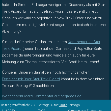
haben. In Simons Fall sogar weniger mit Discovery als mit Star
Trek: Picard. Er hat sich gefragt, woran das eigentlich liegt.
Schauen wir wirklich objektiv auf New Trek? Oder sind wir zu
Gralshütern mutiert, ja vielleicht sogar schon toxisch in unserer
Ablehnung?
Simon durfte seine Gedanken in einem
Kommentar zu Star
Trek: Picard
(neuer Tab) auf der Games- und Popkultur-Seite
pcgames.de unterbringen und würde sich auch für eure
Meinung zum Thema interessieren. Viel Spaß beim Lesen!
Übrigens: Unseren damaligen, noch hoffnungsfrohen
Ersteindruck über Star Trek: Picard
könnt ihr in dem verlinkten
Trek am Freitag #13 nachhören.
Weiterlesen
Picard-Kommentar auf pcgames.de
Beitrag veröffentlicht:
7.
Beitrags-Autor:
Simon
Beitrags-
Juni 2020
(TaD)
Kommentare:
21 Kommentare