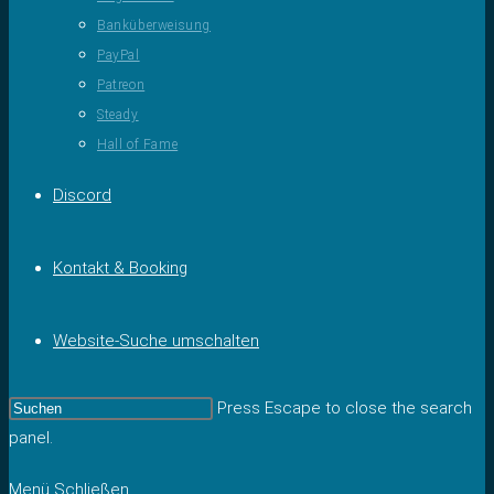
Banküberweisung
PayPal
Patreon
Steady
Hall of Fame
Discord
Kontakt & Booking
Website-Suche umschalten
Press Escape to close the search
panel.
Menü
Schließen