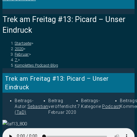
Trek am Freitag #13: Picard – Unser
Eindruck
Startseite
>
2020
>
Februar
>
7.
>
Komplettes Podcast-Blog
Trek am Freitag #13: Picard – Unser
Eindruck
Beitrags-
Beitrag
Beitrags-
Beitrags
Autor:
Sebastian
veröffentlicht:
7.
Kategorie:
Podcast
Kommen
(TaD)
Februar 2020