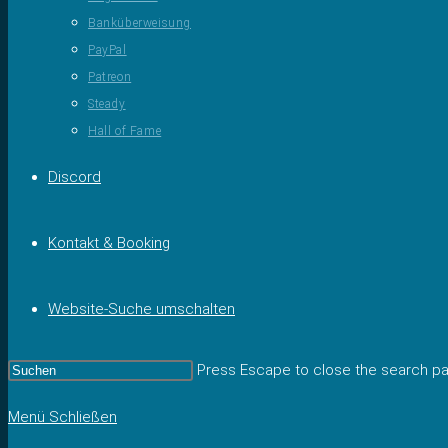
Banküberweisung
PayPal
Patreon
Steady
Hall of Fame
Discord
Kontakt & Booking
Website-Suche umschalten
Press Escape to close the search pa
Menü
Schließen