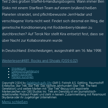
Teil 2 des großen Staffel-6-Handlungsbogens. Wann immer Ben
Sisko mit einem Starfleet-Team auf einem brüllend heißen
Planeten strandet, sind pflichtbewusste Jem’Hadar und
verschlagene Vorta nicht weit. Findet sich diesmal ein Weg, die
genetische Konditionierung mit Roddenberry-Idealen zu
durchbrechen? Auf Terok Nor stellt Kira entsetzt fest, dass sie
über Nacht zur Kollaborateurin wurde.
In Deutschland:
Entscheidungen
, ausgestrahlt am 16. Mai 1998.
Weiterlesen
#481: Rocks and Shoals (DS9 6.02)
Impressum
Datenschutzerklärung
Steady kündigen
Patreon kündigen
Copyright 2026 by
Galaktisch aufs Ohr
GbR S. Fistrich & S. Göttling. Raumschiff
Enterprise, Star Trek, Star Trek: Das nächste Jahrhundert (Star Trek: The Next
Generation) und weitere Marken mit "Star Trek"-Bezug sind registrierte
Markenzeichen von CBS Studios Inc. Trek am Dienstag ist ein journalistisch-
redaktionelles Podcast-Projekt und steht in keinem Zusammenhang mit Paramount
Skydance oder ihr zugehöriger Unternehmen.
Menü schließen