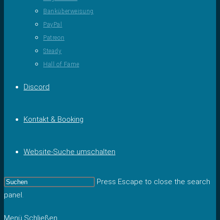
Banküberweisung
PayPal
Patreon
Steady
Hall of Fame
Discord
Kontakt & Booking
Website-Suche umschalten
Press Escape to close the search
panel.
Menü
Schließen