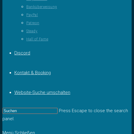
Banküberweisung
PayPal
Patreon
Steady
Hall of Fame
Discord
Kontakt & Booking
Website-Suche umschalten
Press Escape to close the search
panel.
Menü
Schließen