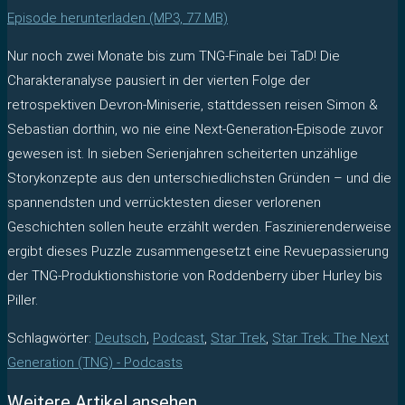
Episode herunterladen (MP3, 77 MB)
Nur noch zwei Monate bis zum TNG-Finale bei TaD! Die
Charakteranalyse pausiert in der vierten Folge der
retrospektiven Devron-Miniserie, stattdessen reisen Simon &
Sebastian dorthin, wo nie eine Next-Generation-Episode zuvor
gewesen ist. In sieben Serienjahren scheiterten unzählige
Storykonzepte aus den unterschiedlichsten Gründen – und die
spannendsten und verrücktesten dieser verlorenen
Geschichten sollen heute erzählt werden. Faszinierenderweise
ergibt dieses Puzzle zusammengesetzt eine Revuepassierung
der TNG-Produktionshistorie von Roddenberry über Hurley bis
Piller.
Schlagwörter
:
Deutsch
,
Podcast
,
Star Trek
,
Star Trek: The Next
Generation (TNG) - Podcasts
Weitere Artikel ansehen