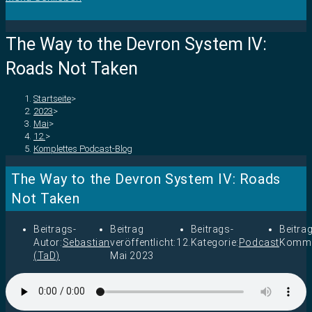
The Way to the Devron System IV:
Roads Not Taken
Startseite
>
2023
>
Mai
>
12.
>
Komplettes Podcast-Blog
The Way to the Devron System IV: Roads
Not Taken
Beitrags-
Beitrag
Beitrags-
Beitra
Autor:
Sebastian
veröffentlicht:
12.
Kategorie:
Podcast
Komme
(TaD)
Mai 2023