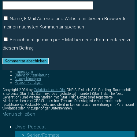
Name, E-Mail-Adresse und Website in diesem Browser für
meinen nächsten Kommentar speichern.
Benachrichtige mich per E-Mail bei neuen Kommentaren zu
diesem Beitrag.
Impressum
Datenschutzerklärung
Steady kündigen
Patreon kündigen
Copyright 2026 by
Galaktisch aufs Ohr
GbR S. Fistrich & S. Göttling. Raumschiff
Enterprise, Star Trek, Star Trek: Das nächste Jahrhundert (Star Trek: The Next
Generation) und weitere Marken mit "Star Trek"-Bezug sind registrierte
Markenzeichen von CBS Studios Inc. Trek am Dienstag ist ein journalistisch-
redaktionelles Podcast-Projekt und steht in keinem Zusammenhang mit Paramount
Skydance oder ihr zugehöriger Unternehmen.
Menü schließen
Unser Podcast
Serien/Formate