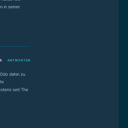
n in seiner
25
ANTWORTEN
t Odo dahin zu
ehr
estens seit The