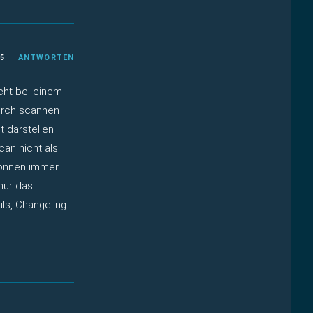
25
ANTWORTEN
cht bei einem
urch scannen
 darstellen
an nicht als
können immer
nur das
ls, Changeling.