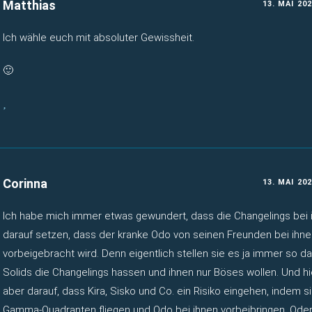
Matthias
13. MAI 20
Ich wähle euch mit absoluter Gewissheit.
🙂
Corinna
13. MAI 20
Ich habe mich immer etwas gewundert, dass die Changelings bei i
darauf setzen, dass der kranke Odo von seinen Freunden bei ihne
vorbeigebracht wird. Denn eigentlich stellen sie es ja immer so dar
Solids die Changelings hassen und ihnen nur Böses wollen. Und hi
aber darauf, dass Kira, Sisko und Co. ein Risiko eingehen, indem si
Gamma-Quadranten fliegen und Odo bei ihnen vorbeibringen. Oder