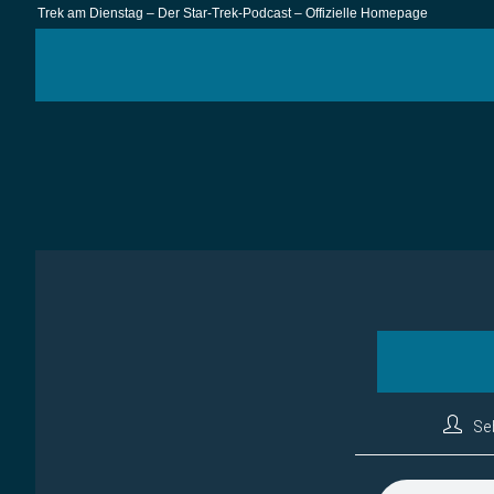
Zum
Trek am Dienstag – Der Star-Trek-Podcast – Offizielle Homepage
Inhalt
springen
Beitra
Se
Autor: