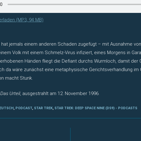
erladen (MP3, 94 MB)
g hat jemals einem anderen Schaden zugefügt – mit Ausnahme vo
seinem Volk mit einem Schmelz-Virus infiziert, eines Morgens in Ga
erhobenen Händen fliegt die Defiant durchs Wurmloch, damit der 
och da wäre zunächst eine metaphysische Gerichtsverhandlung im 
n macht Stunk.
:
Das Urteil
, ausgestrahlt am 12. November 1996.
EUTSCH
,
PODCAST
,
STAR TREK
,
STAR TREK: DEEP SPACE NINE (DS9) - PODCASTS