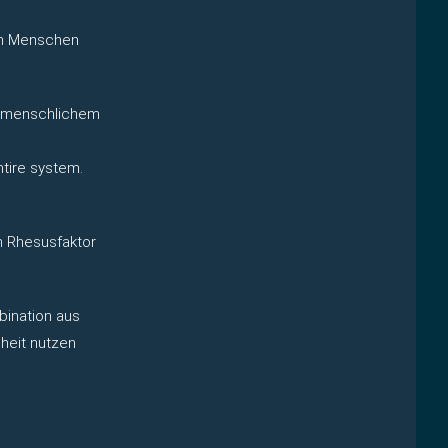
nen Menschen
n menschlichem
entire system.
n Rhesusfaktor
bination aus
heit nutzen