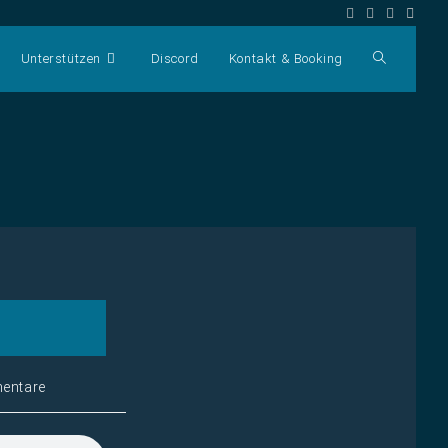
Unterstützen
Discord
Kontakt & Booking
Website-
Suche
umschalte
)
entare
: