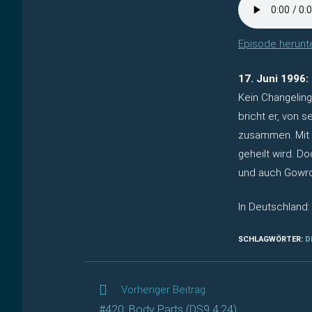
Episode herunt
17. Juni 1996:
Kein Changelin
bricht er, von 
zusammen. Mit 
geheilt wird. D
und auch Gowro
In Deutschland
SCHLAGWÖRTER
:
D
Weitere
Vorheriger Beitrag
Artikel
#420: Body Parts (DS9 4.24)