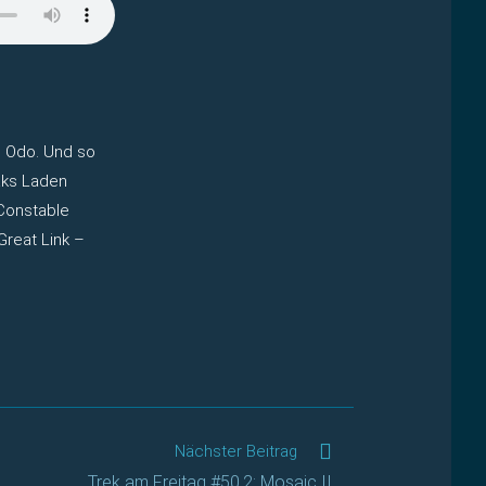
n Odo. Und so
raks Laden
Constable
Great Link –
Nächster Beitrag
Trek am Freitag #50.2: Mosaic II