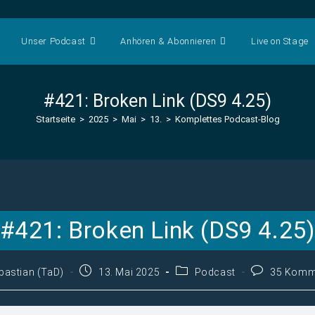
Unser Podcast
Anhören & Abonnieren
Live on Stage
#421: Broken Link (DS9 4.25)
Startseite
>
2025
>
Mai
>
13.
>
Komplettes Podcast-Blog
#421: Broken Link (DS9 4.25
gs-
Beitrag
Beitrags-
Beitrags-
bastian (TaD)
13. Mai 2025
Podcast
35 Komm
veröffentlicht:
Kategorie:
Kommentare