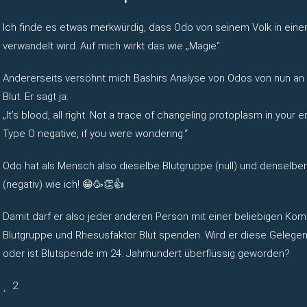
Ich finde es etwas merkwürdig, dass Odo von seinem Volk in ei
verwandelt wird. Auf mich wirkt das wie „Magie“.
Andererseits versöhnt mich Bashirs Analyse von Odos von nun a
Blut. Er sagt ja:
„It’s blood, all right. Not a trace of changeling protoplasm in your 
Type O negative, if you were wondering.“
Odo hat als Mensch also dieselbe Blutgruppe (null) und denselbe
(negativ) wie ich! 😁🥳👏👍
Damit darf er also jeder anderen Person mit einer beliebigen Kom
Blutgruppe und Rhesusfaktor Blut spenden. Wird er diese Gelegen
oder ist Blutspende im 24. Jahrhundert überflüssig geworden?
2