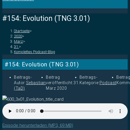
#154: Evolution (TNG 3.01)
Startseite
>
2020
>
März
>
31.
>
Komplettes Podcast-Blog
#154: Evolution (TNG 3.01)
Beitrags-
Beitrag
Beitrags-
Beitra
Autor:
Sebastian
veröffentlicht:
31.
Kategorie:
Podcast
Komme
(TaD)
März 2020
Episode herunterladen (MP3, 69 MB)