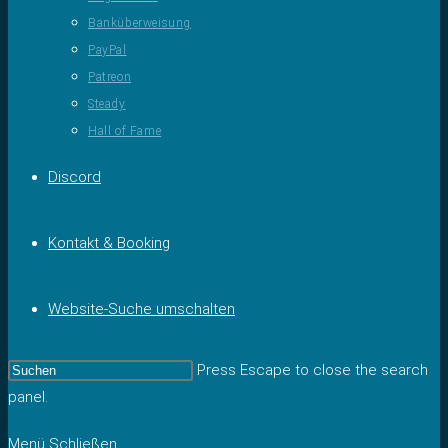
Banküberweisung
PayPal
Patreon
Steady
Hall of Fame
Discord
Kontakt & Booking
Website-Suche umschalten
Press Escape to close the search
panel.
Menü
Schließen