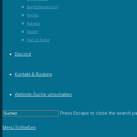
Banküberweisung
PayPal
Patreon
Steady
Hall of Fame
Discord
Kontakt & Booking
Website-Suche umschalten
Press Escape to close the search pa
Menü
Schließen