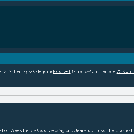
ai 2019
Beitrags-Kategorie:
Podcast
Beitrags-Kommentare:
23 Kom
itation Week bei
Trek am Dienstag
und Jean-Luc muss The Craziest Ca