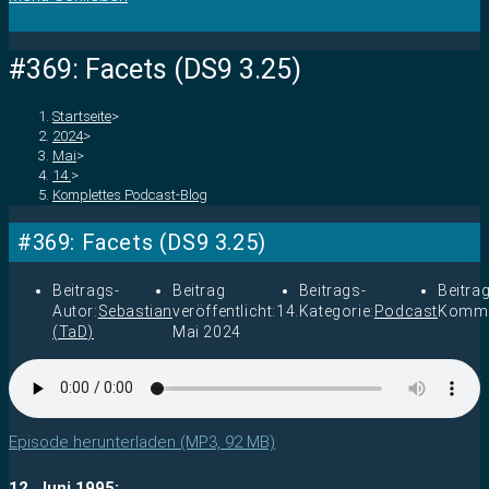
#369: Facets (DS9 3.25)
Startseite
>
2024
>
Mai
>
14.
>
Komplettes Podcast-Blog
#369: Facets (DS9 3.25)
Beitrags-
Beitrag
Beitrags-
Beitra
Autor:
Sebastian
veröffentlicht:
14.
Kategorie:
Podcast
Komme
(TaD)
Mai 2024
Episode herunterladen (MP3, 92 MB)
12. Juni 1995: