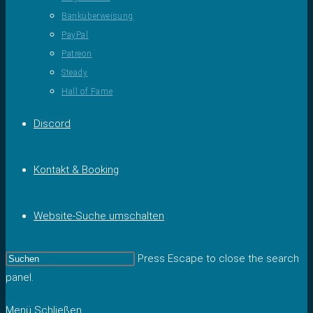
Banküberweisung
PayPal
Patreon
Steady
Hall of Fame
Discord
Kontakt & Booking
Website-Suche umschalten
Press Escape to close the search
panel.
Menü
Schließen