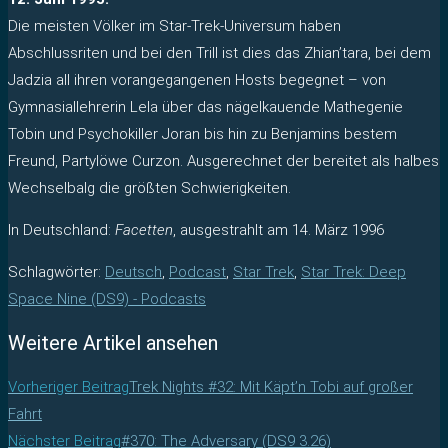
Die meisten Völker im Star-Trek-Universum haben
Abschlussriten und bei den Trill ist dies das Zhian’tara, bei dem
Jadzia all ihren vorangegangenen Hosts begegnet – von
Gymnasiallehrerin Lela über das nägelkauende Mathegenie
Tobin und Psychokiller Joran bis hin zu Benjamins bestem
Freund, Partylöwe Curzon. Ausgerechnet der bereitet als halbes
Wechselbalg die größten Schwierigkeiten.
In Deutschland:
Facetten
, ausgestrahlt am 14. März 1996
Schlagwörter
:
Deutsch
,
Podcast
,
Star Trek
,
Star Trek: Deep
Space Nine (DS9) - Podcasts
Weitere Artikel ansehen
Vorheriger Beitrag
Trek Nights #32: Mit Käpt’n Tobi auf großer
Fahrt
Nächster Beitrag
#370: The Adversary (DS9 3.26)