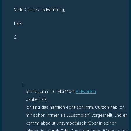
Viele Grüße aus Hamburg,
Falk
2
stef baura s
16. Mai 2024
Antworten
danke Falk,
ich find das nämlich echt schlimm. Curzon hab ich
mir schon immer als „Lustmolch“ vorgestellt, und er
kommt absolut unsympathisch rüber in seiner
Inkarnation durch Odo. Quasi der Inbegriff des „alten