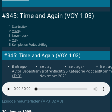
#345: Time and Again (VOY 1.03)
Startseite
>
2023
>
November
>
28.
>
Komplettes Podcast-Blog
#345: Time and Again (VOY 1.03)
Beitrags-
Beitrag
Beitrags-
Beitra
Autor:
Sebastian
veröffentlicht:
28.
Kategorie:
Podcast
Komme
(TaD)
November 2023
Episode herunterladen (MP3, 82 MB)
30. Januar 1995: