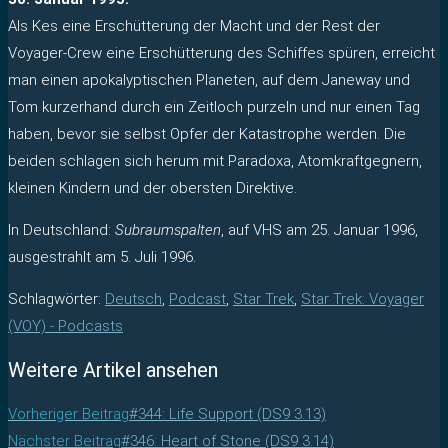
Als Kes eine Erschütterung der Macht und der Rest der
Voyager-Crew eine Erschütterung des Schiffes spüren, erreicht
man einen apokalyptischen Planeten, auf dem Janeway und
Tom kurzerhand durch ein Zeitloch purzeln und nur einen Tag
haben, bevor sie selbst Opfer der Katastrophe werden. Die
beiden schlagen sich herum mit Paradoxa, Atomkraftgegnern,
kleinen Kindern und der obersten Direktive.
In Deutschland:
Subraumspalten
, auf VHS am 25. Januar 1996,
ausgestrahlt am 5. Juli 1996.
Schlagwörter
:
Deutsch
,
Podcast
,
Star Trek
,
Star Trek: Voyager
(VOY) - Podcasts
Weitere Artikel ansehen
Vorheriger Beitrag
#344: Life Support (DS9 3.13)
Nächster Beitrag
#346: Heart of Stone (DS9 3.14)