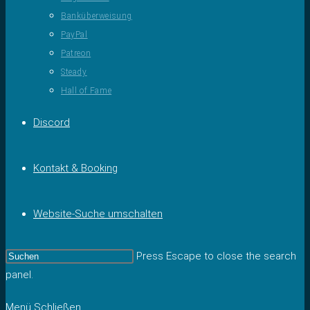
Banküberweisung
PayPal
Patreon
Steady
Hall of Fame
Discord
Kontakt & Booking
Website-Suche umschalten
Press Escape to close the search
panel.
Menü
Schließen