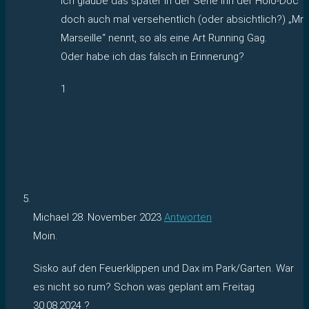
Ich glaube das später in der Serie ihn der Holo-Doc
doch auch mal versehentlich (oder absichtlich?) „Mr
Marseille“ nennt, so als eine Art Running Gag.
Oder habe ich das falsch in Erinnerung?
1
Michael
28. November 2023
Antworten
Moin.
Sisko auf den Feuerklippen und Dax im Park/Garten. War
es nicht so rum? Schon was geplant am Freitag
30.08.2024 ?