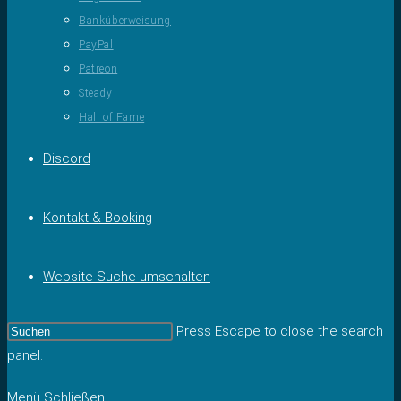
Banküberweisung
PayPal
Patreon
Steady
Hall of Fame
Discord
Kontakt & Booking
Website-Suche umschalten
Press Escape to close the search
panel.
Menü
Schließen