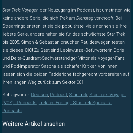
Star Trek: Voyager
, der Neuzugang im Podcast, ist umstritten wie
keine andere Serie, die sich
Trek am Dienstag
vorknöpft. Bei
Streamingdiensten ist sie die populärste, viele nennen sie ihre
liebste Serie, andere halten sie für das schwächste Star Trek
bis 2005. Simon & Sebastian brauchen Rat, deswegen testen
sie dieses IDIC! Zu Gast sind Leolawurzel-Befürworterin Doris
und Delta-Quadrant-Sachverständiger Viktor als Voyager-Fans –
und Pod-Imperator Sascha als scharfer Kritiker. Von ihnen
lassen sich die beiden Tadderiche fachgerecht vorbereiten auf
ihren langen Weg zurück zum Sektor 001.
Schlagwörter
:
Deutsch
,
Podcast
,
Star Trek
,
Star Trek: Voyager
(VOY) - Podcasts
,
Trek am Freitag - Star Trek Specials -
Podcasts
Weitere Artikel ansehen