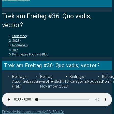
Trek am Freitag #36: Quo vadis,
vector?
Startseite
>
2023
>
November
>
10.
>
Komplettes Podcast-Blog
Trek am Freitag #36: Quo vadis, vector?
Beitrags-
Beitrag
Beitrags-
Beitra
Autor:
Sebastian
veröffentlicht:
10.
Kategorie:
Podcast
Komme
(TaD)
November 2023
Episode herunterladen (MP3, 68 MB)