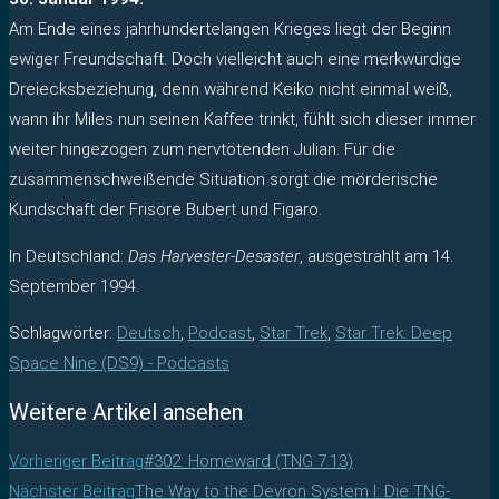
Am Ende eines jahrhundertelangen Krieges liegt der Beginn
ewiger Freundschaft. Doch vielleicht auch eine merkwürdige
Dreiecksbeziehung, denn während Keiko nicht einmal weiß,
wann ihr Miles nun seinen Kaffee trinkt, fühlt sich dieser immer
weiter hingezogen zum nervtötenden Julian. Für die
zusammenschweißende Situation sorgt die mörderische
Kundschaft der Frisöre Bubert und Figaro.
In Deutschland:
Das Harvester-Desaster
, ausgestrahlt am 14.
September 1994.
Schlagwörter
:
Deutsch
,
Podcast
,
Star Trek
,
Star Trek: Deep
Space Nine (DS9) - Podcasts
Weitere Artikel ansehen
Vorheriger Beitrag
#302: Homeward (TNG 7.13)
Nächster Beitrag
The Way to the Devron System I: Die TNG-