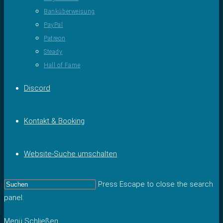
Banküberweisung
PayPal
Patreon
Steady
Hall of Fame
Discord
Kontakt & Booking
Website-Suche umschalten
Press Escape to close the search
panel.
Menü
Schließen