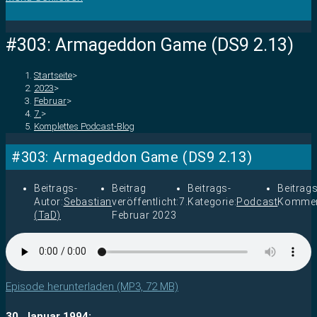
#303: Armageddon Game (DS9 2.13)
Startseite
>
2023
>
Februar
>
7.
>
Komplettes Podcast-Blog
#303: Armageddon Game (DS9 2.13)
Beitrags-
Beitrag
Beitrags-
Beitrags
Autor:
Sebastian
veröffentlicht:
7.
Kategorie:
Podcast
Kommen
(TaD)
Februar 2023
Episode herunterladen (MP3, 72 MB)
30. Januar 1994: