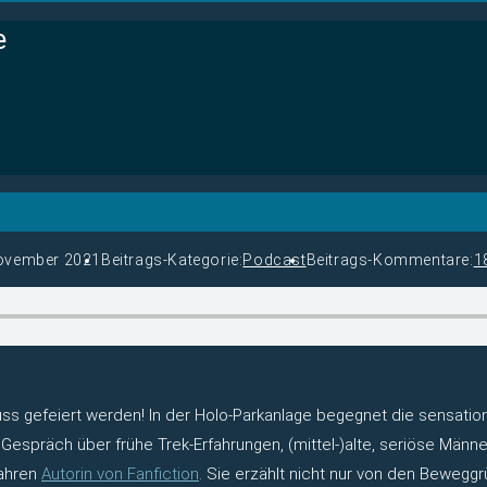
e
ovember 2021
Beitrags-Kategorie:
Podcast
Beitrags-Kommentare:
1
s gefeiert werden! In der Holo-Parkanlage begegnet die sensatio
n Gespräch über frühe Trek-Erfahrungen, (mittel-)alte, seriöse Män
Jahren
Autorin von Fanfiction
. Sie erzählt nicht nur von den Beweggr