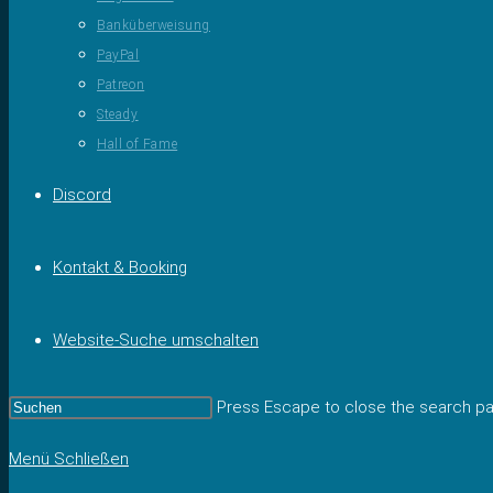
Banküberweisung
PayPal
Patreon
Steady
Hall of Fame
Discord
Kontakt & Booking
Website-Suche umschalten
Press Escape to close the search pa
Menü
Schließen