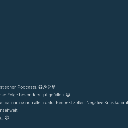
stischen Podcasts. 😃🎉🎈🎊
ese Folge besonders gut gefallen. 😊
te man ihm schon allein dafür Respekt zollen. Negative Kritik kommt
rnsehwelt.
s… 🤭