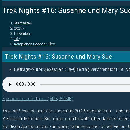
Trek Nights #16: Susanne und Mary Su
Startseite
>
2021
>
November
>
18.
>
Komplettes Podcast-Blog
Trek Nights #16: Susanne und Mary Sue
Beitrags-Autor:
Sebastian (TaD)
Beitrag veröffentlicht:
18. N
Episode herunterladen (MP3, 82 MB)
Trek am Dienstag
haut die insgesamt 300. Sendung raus – das mus
Sebastian. Mit einem Bier (oder drei) bewaffnet entfaltet sich ei
kreativen Ausleben des Fan-Seins, denn Susanne ist seit vielen 