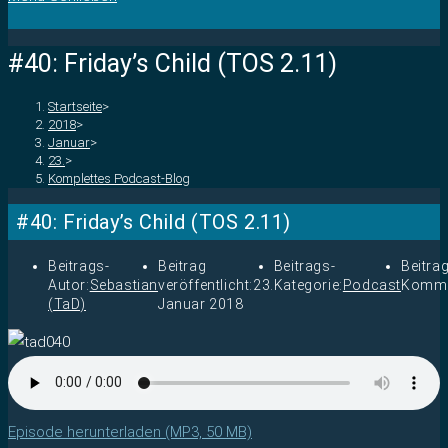
#40: Friday’s Child (TOS 2.11)
Startseite
>
2018
>
Januar
>
23.
>
Komplettes Podcast-Blog
#40: Friday’s Child (TOS 2.11)
Beitrags-
Beitrag
Beitrags-
Beitra
Autor:
Sebastian
veröffentlicht:
23.
Kategorie:
Podcast
Komme
(TaD)
Januar 2018
Episode herunterladen (MP3, 50 MB)