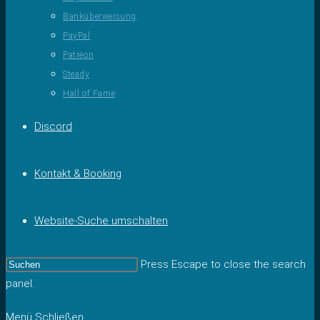
Banküberweisung
PayPal
Patreon
Steady
Hall of Fame
Discord
Kontakt & Booking
Website-Suche umschalten
Press Escape to close the search
panel.
Menü
Schließen