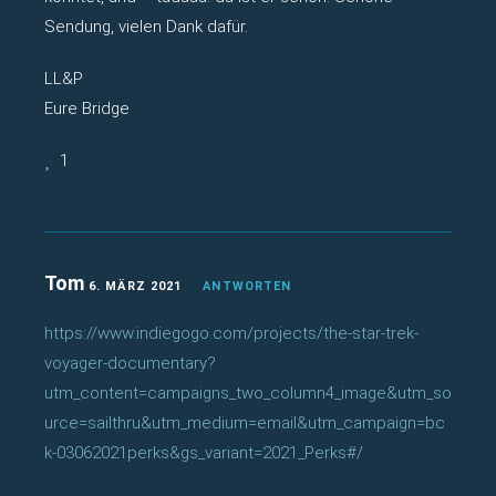
Sendung, vielen Dank dafür.
LL&P
Eure Bridge
1
Tom
6. MÄRZ 2021
ANTWORTEN
https://www.indiegogo.com/projects/the-star-trek-
voyager-documentary?
utm_content=campaigns_two_column4_image&utm_so
urce=sailthru&utm_medium=email&utm_campaign=bc
k-03062021perks&gs_variant=2021_Perks#/