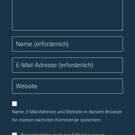
Gib
deinen
Namen
Gib
oder
deine
Benutzernamen
E-
zum
Gib
Mail-
Kommentieren
deine
Adresse
ein
Website-
zum
URL
Kommentieren
Name, E-Mail-Adresse und Website in diesem Browser
ein
ein
(optional)
für meinen nächsten Kommentar speichern.