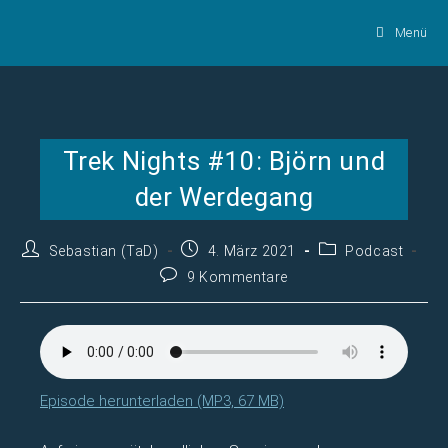
Zum
Menü
Inhalt
springen
Trek Nights #10: Björn und
der Werdegang
Beitrags-
Beitrag
Beitrags-
Sebastian (TaD)
4. März 2021
Podcast
Autor:
veröffentlicht:
Kategorie:
Beitrags-
9 Kommentare
Kommentare:
Episode herunterladen (MP3, 67 MB)