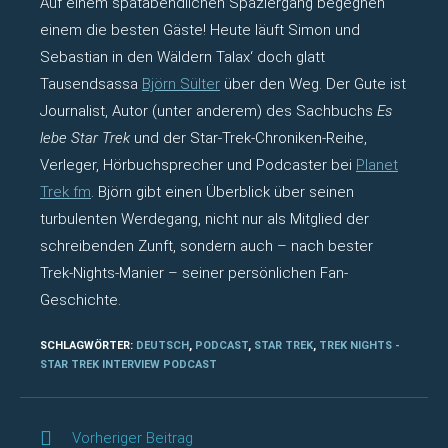
Auf einem spätabendlichen Spaziergang begegnen
einem die besten Gäste! Heute läuft Simon und
Sebastian in den Wäldern Talax‘ doch glatt
Tausendsassa
Björn Sülter
über den Weg. Der Gute ist
Journalist, Autor (unter anderem) des Sachbuchs
Es
lebe Star Trek
und der Star-Trek-Chroniken-Reihe,
Verleger, Hörbuchsprecher und Podcaster bei
Planet
Trek fm
. Björn gibt einen Überblick über seinen
turbulenten Werdegang, nicht nur als Mitglied der
schreibenden Zunft, sondern auch – nach bester
Trek-Nights-Manier – seiner persönlichen Fan-
Geschichte.
SCHLAGWÖRTER
:
DEUTSCH
,
PODCAST
,
STAR TREK
,
TREK NIGHTS -
STAR TREK INTERVIEW PODCAST
Weitere
Vorheriger Beitrag