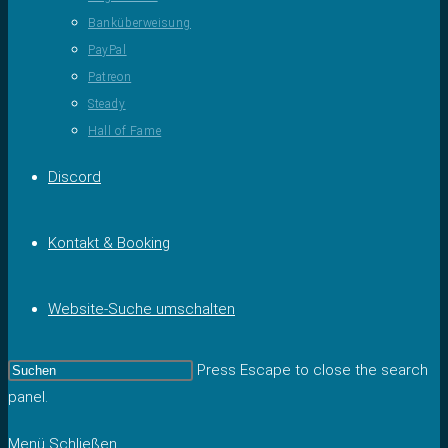
Banküberweisung
PayPal
Patreon
Steady
Hall of Fame
Discord
Kontakt & Booking
Website-Suche umschalten
Press Escape to close the search
panel.
Menü
Schließen