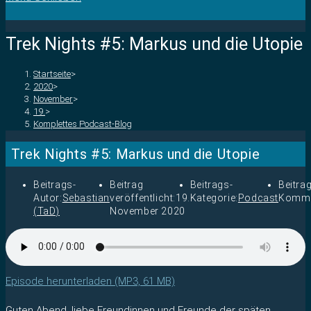
Trek Nights #5: Markus und die Utopie
Startseite
>
2020
>
November
>
19.
>
Komplettes Podcast-Blog
Trek Nights #5: Markus und die Utopie
Beitrags-
Beitrag
Beitrags-
Beitra
Autor:
Sebastian
veröffentlicht:
19.
Kategorie:
Podcast
Komme
(TaD)
November 2020
Episode herunterladen (MP3, 61 MB)
Guten Abend, liebe Freundinnen und Freunde der späten