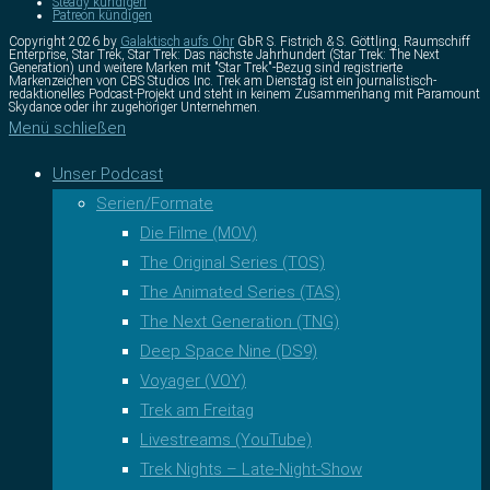
Steady kündigen
Patreon kündigen
Copyright 2026 by
Galaktisch aufs Ohr
GbR S. Fistrich & S. Göttling. Raumschiff
Enterprise, Star Trek, Star Trek: Das nächste Jahrhundert (Star Trek: The Next
Generation) und weitere Marken mit "Star Trek"-Bezug sind registrierte
Markenzeichen von CBS Studios Inc. Trek am Dienstag ist ein journalistisch-
redaktionelles Podcast-Projekt und steht in keinem Zusammenhang mit Paramount
Skydance oder ihr zugehöriger Unternehmen.
Menü schließen
Unser Podcast
Serien/Formate
Die Filme (MOV)
The Original Series (TOS)
The Animated Series (TAS)
The Next Generation (TNG)
Deep Space Nine (DS9)
Voyager (VOY)
Trek am Freitag
Livestreams (YouTube)
Trek Nights – Late-Night-Show