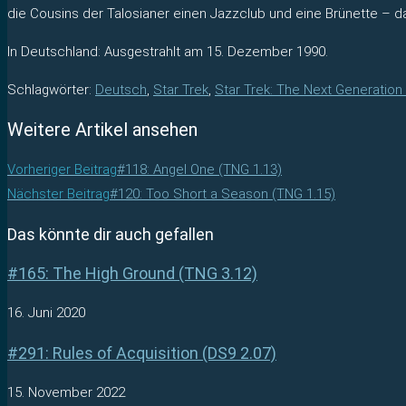
die Cousins der Talosianer einen Jazzclub und eine Brünette – 
In Deutschland: Ausgestrahlt am 15. Dezember 1990.
Schlagwörter
:
Deutsch
,
Star Trek
,
Star Trek: The Next Generation
Weitere Artikel ansehen
Vorheriger Beitrag
#118: Angel One (TNG 1.13)
Nächster Beitrag
#120: Too Short a Season (TNG 1.15)
Das könnte dir auch gefallen
#165: The High Ground (TNG 3.12)
16. Juni 2020
#291: Rules of Acquisition (DS9 2.07)
15. November 2022