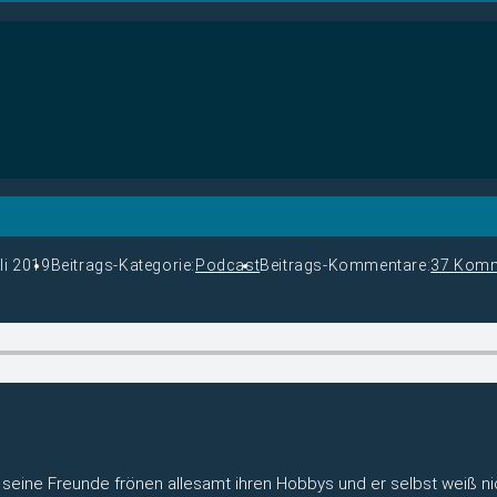
li 2019
Beitrags-Kategorie:
Podcast
Beitrags-Kommentare:
37 Komm
rei, seine Freunde frönen allesamt ihren Hobbys und er selbst weiß