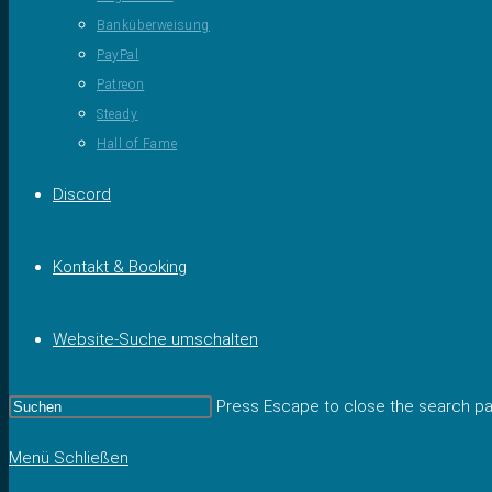
Banküberweisung
PayPal
Patreon
Steady
Hall of Fame
Discord
Kontakt & Booking
Website-Suche umschalten
Press Escape to close the search pa
Menü
Schließen