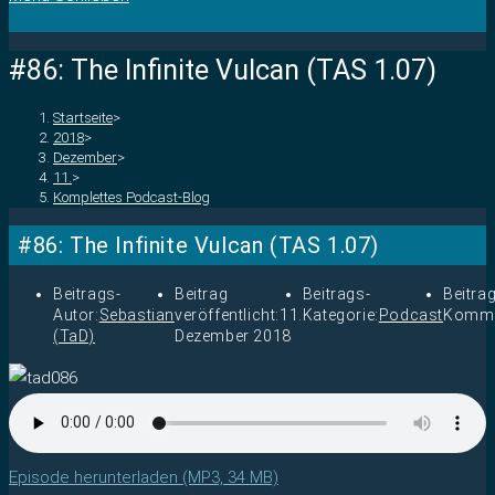
#86: The Infinite Vulcan (TAS 1.07)
Startseite
>
2018
>
Dezember
>
11.
>
Komplettes Podcast-Blog
#86: The Infinite Vulcan (TAS 1.07)
Beitrags-
Beitrag
Beitrags-
Beitra
Autor:
Sebastian
veröffentlicht:
11.
Kategorie:
Podcast
Komme
(TaD)
Dezember 2018
Episode herunterladen (MP3, 34 MB)