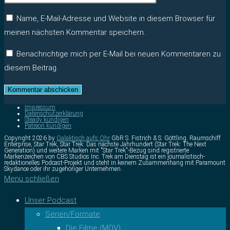
Name, E-Mail-Adresse und Website in diesem Browser für
meinen nächsten Kommentar speichern.
Benachrichtige mich per E-Mail bei neuen Kommentaren zu
diesem Beitrag.
Impressum
Datenschutzerklärung
Steady kündigen
Patreon kündigen
Copyright 2026 by
Galaktisch aufs Ohr
GbR S. Fistrich & S. Göttling. Raumschiff
Enterprise, Star Trek, Star Trek: Das nächste Jahrhundert (Star Trek: The Next
Generation) und weitere Marken mit "Star Trek"-Bezug sind registrierte
Markenzeichen von CBS Studios Inc. Trek am Dienstag ist ein journalistisch-
redaktionelles Podcast-Projekt und steht in keinem Zusammenhang mit Paramount
Skydance oder ihr zugehöriger Unternehmen.
Menü schließen
Unser Podcast
Serien/Formate
Die Filme (MOV)