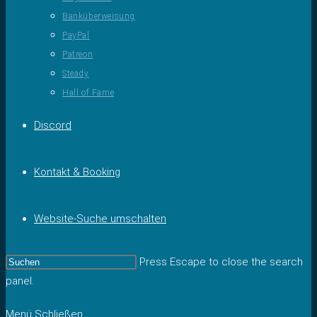
Banküberweisung
PayPal
Patreon
Steady
Hall of Fame
Discord
Kontakt & Booking
Website-Suche umschalten
Press Escape to close the search
panel.
Menü
Schließen