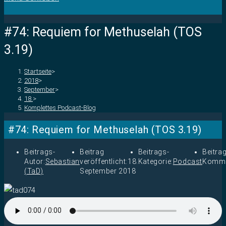
#74: Requiem for Methuselah (TOS
3.19)
Startseite
>
2018
>
September
>
18.
>
Komplettes Podcast-Blog
#74: Requiem for Methuselah (TOS 3.19)
Beitrags-
Beitrag
Beitrags-
Beitra
Autor:
Sebastian
veröffentlicht:
18.
Kategorie:
Podcast
Komme
(TaD)
September 2018