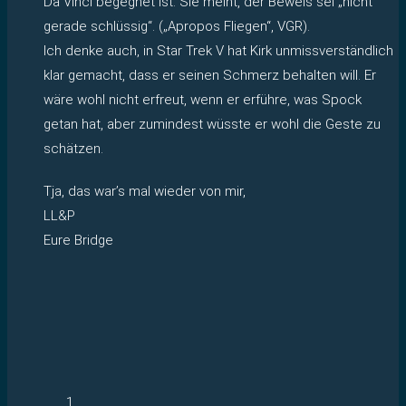
Da Vinci begegnet ist. Sie meint, der Beweis sei „nicht
gerade schlüssig“. („Apropos Fliegen“, VGR).
Ich denke auch, in Star Trek V hat Kirk unmissverständlich
klar gemacht, dass er seinen Schmerz behalten will. Er
wäre wohl nicht erfreut, wenn er erführe, was Spock
getan hat, aber zumindest wüsste er wohl die Geste zu
schätzen.
Tja, das war’s mal wieder von mir,
LL&P
Eure Bridge