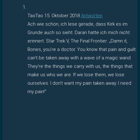
TaoTao
15. Oktober 2018
Antworten
Ach wie schön, ich lese gerade, dass Kirk es im
Grunde auch so sieht. Daran hatte ich mich nicht
erinnert. Star Trek V, The Final Frontier: „Damn it,
Bones, you’re a doctor. You know that pain and guilt
can’t be taken away with a wave of a magic wand.
They’re the things we carry with us, the things that
make us who we are. If we lose them, we lose
ourselves. I don’t want my pain taken away. I need
my pain!“