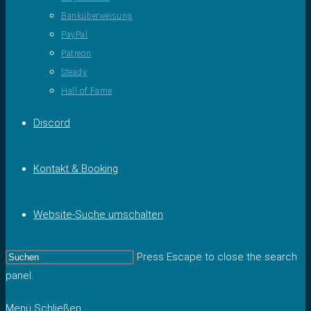
Banküberweisung
PayPal
Patreon
Steady
Hall of Fame
Discord
Kontakt & Booking
Website-Suche umschalten
Press Escape to close the search
panel.
Menü
Schließen