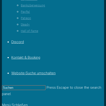
Banküberweisung
PayPal
Patreon
Steady
Hall of Fame
Discord
Kontakt & Booking
Website-Suche umschalten
Press Escape to close the search
panel.
Menü
Schließen