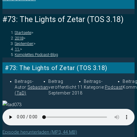
#73: The Lights of Zetar (TOS 3.18)
Startseite
>
2018
>
September
>
11.
>
Komplettes Podcast-Blog
#73: The Lights of Zetar (TOS 3.18)
Beitrags-
Beitrag
Beitrags-
Beitra
Autor:
Sebastian
veröffentlicht:
11.
Kategorie:
Podcast
Komme
(TaD)
September 2018
Episode herunterladen (MP3, 44 MB)