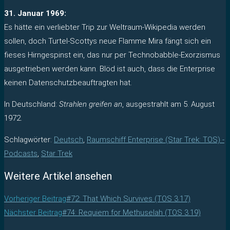
31. Januar 1969:
Es hätte ein verliebter Trip zur Weltraum-Wikipedia werden
sollen, doch Turtel-Scottys neue Flamme Mira fängt sich ein
fieses Hirngespinst ein, das nur per Technobabble-Exorzismus
ausgetrieben werden kann. Blöd ist auch, dass die Enterprise
keinen Datenschutzbeauftragten hat.
In Deutschland:
Strahlen greifen an
, ausgestrahlt am 5. August
1972.
Schlagwörter
:
Deutsch
,
Raumschiff Enterprise (Star Trek: TOS) -
Podcasts
,
Star Trek
Weitere Artikel ansehen
Vorheriger Beitrag
#72: That Which Survives (TOS 3.17)
Nächster Beitrag
#74: Requiem for Methuselah (TOS 3.19)