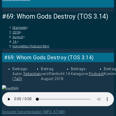
#69: Whom Gods Destroy (TOS 3.14)
Startseite
>
2018
>
August
>
14.
>
Komplettes Podcast-Blog
#69: Whom Gods Destroy (TOS 3.14)
Beitrags-
Beitrag
Beitrags-
Beitra
Autor:
Sebastian
veröffentlicht:
14.
Kategorie:
Podcast
Komme
(TaD)
August 2018
Episode herunterladen (MP3, 47 MB)