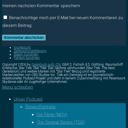
meinen nächsten Kommentar speichern.
Benachrichtige mich per E-Mail bei neuen Kommentaren zu
diesem Beitrag.
Impressum
Datenschutzerklärung
Steady kündigen
Patreon kündigen
Copyright 2026 by
Galaktisch aufs Ohr
GbR S. Fistrich & S. Göttling. Raumschiff
Enterprise, Star Trek, Star Trek: Das nächste Jahrhundert (Star Trek: The Next
Generation) und weitere Marken mit "Star Trek"-Bezug sind registrierte
Markenzeichen von CBS Studios Inc. Trek am Dienstag ist ein journalistisch-
redaktionelles Podcast-Projekt und steht in keinem Zusammenhang mit Paramount
Skydance oder ihr zugehöriger Unternehmen.
Menü schließen
Unser Podcast
Serien/Formate
Die Filme (MOV)
The Original Series (TOS)