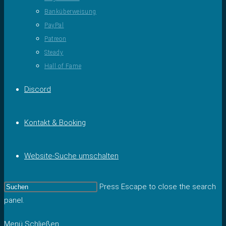
Banküberweisung
PayPal
Patreon
Steady
Hall of Fame
Discord
Kontakt & Booking
Website-Suche umschalten
Press Escape to close the search
panel.
Menü
Schließen