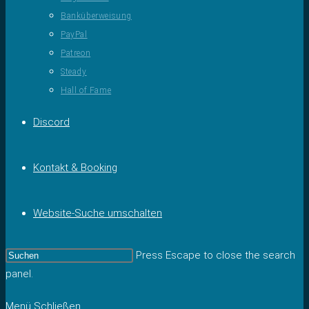
Banküberweisung
PayPal
Patreon
Steady
Hall of Fame
Discord
Kontakt & Booking
Website-Suche umschalten
Press Escape to close the search
panel.
Menü
Schließen