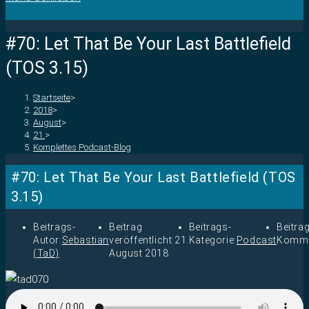
#70: Let That Be Your Last Battlefield
(TOS 3.15)
Startseite
>
2018
>
August
>
21.
>
Komplettes Podcast-Blog
#70: Let That Be Your Last Battlefield (TOS
3.15)
Beitrags-
Beitrag
Beitrags-
Beitra
Autor:
Sebastian
veröffentlicht:
21.
Kategorie:
Podcast
Komme
(TaD)
August 2018