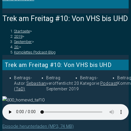
Trek am Freitag #10: Von VHS bis UHD
Startseite
>
2019
>
September
>
20.
>
Komplettes Podcast-Blog
Trek am Freitag #10: Von VHS bis UHD
Beitrags-
Beitrag
Beitrags-
Beitra
Autor:
Sebastian
veröffentlicht:
20.
Kategorie:
Podcast
Komme
(TaD)
September 2019
Episode herunterladen (MP3, 74 MB)