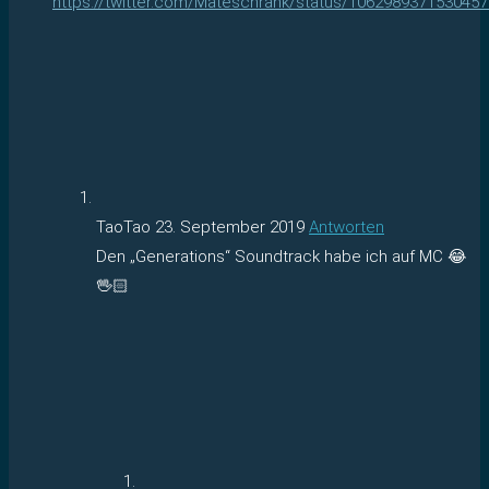
https://twitter.com/Mateschrank/status/106298937153045
TaoTao
23. September 2019
Antworten
Den „Generations“ Soundtrack habe ich auf MC 😂
🖖🏻