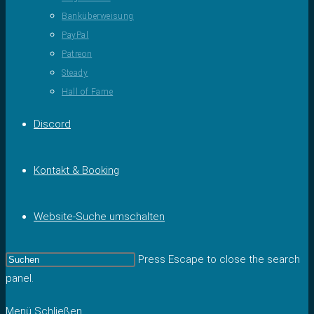
Banküberweisung
PayPal
Patreon
Steady
Hall of Fame
Discord
Kontakt & Booking
Website-Suche umschalten
Press Escape to close the search
panel.
Menü
Schließen