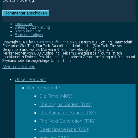
Impressum
Datenschutzerklärung
Steady kündigen
Patreon kündigen
Copyright 2026 by
Galaktisch aufs Ohr
GbR S. Fistrich & S. Göttling. Raumschiff
Enterprise, Star Trek, Star Trek: Das nächste Jahrhundert (Star Trek: The Next
Generation) und weitere Marken mit "Star Trek"-Bezug sind registrierte
Markenzeichen von CBS Studios Inc. Trek am Dienstag ist ein journalistisch-
redaktionelles Podcast-Projekt und steht in keinem Zusammenhang mit Paramount
Skydance oder ihr zugehöriger Unternehmen.
Menü schließen
Unser Podcast
Serien/Formate
Die Filme (MOV)
The Original Series (TOS)
The Animated Series (TAS)
The Next Generation (TNG)
Deep Space Nine (DS9)
Voyager (VOY)