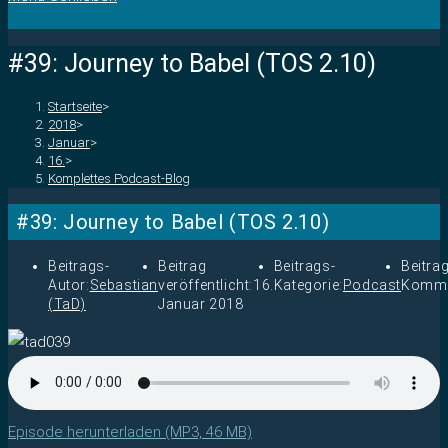
#39: Journey to Babel (TOS 2.10)
Startseite
>
2018
>
Januar
>
16.
>
Komplettes Podcast-Blog
#39: Journey to Babel (TOS 2.10)
Beitrags-
Beitrag
Beitrags-
Beitra
Autor:
Sebastian
veröffentlicht:
16.
Kategorie:
Podcast
Komme
(TaD)
Januar 2018
Episode herunterladen (MP3, 46 MB)