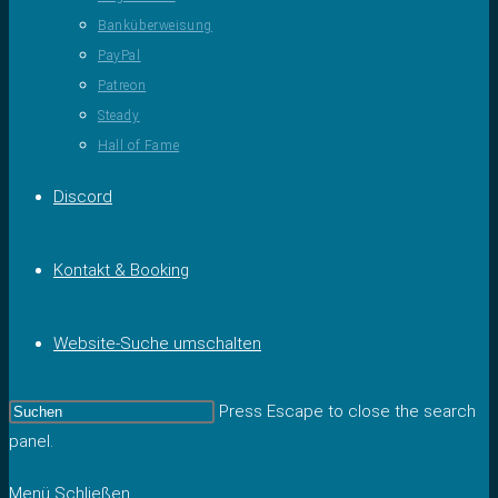
Banküberweisung
PayPal
Patreon
Steady
Hall of Fame
Discord
Kontakt & Booking
Website-Suche umschalten
Press Escape to close the search
panel.
Menü
Schließen