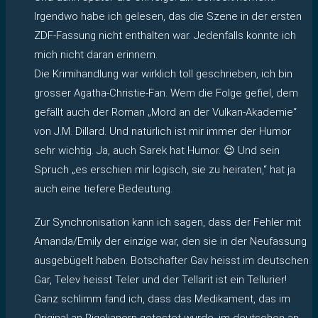
Irgendwo habe ich gelesen, das die Szene in der ersten
ZDF-Fassung nicht enthalten war. Jedenfalls konnte ich
mich nicht daran erinnern.
Die Krimihandlung war wirklich toll geschrieben, ich bin
grosser Agatha-Christie-Fan. Wem die Folge gefiel, dem
gefällt auch der Roman „Mord an der Vulkan-Akademie“
von J.M. Dillard. Und natürlich ist mir immer der Humor
sehr wichtig. Ja, auch Sarek hat Humor. 😉 Und sein
Spruch „es erschien mir logisch, sie zu heiraten,“ hat ja
auch eine tiefere Bedeutung.
Zur Synchronisation kann ich sagen, dass der Fehler mit
Amanda/Emily der einzige war, den sie in der Neufassung
ausgebügelt haben. Botschafter Gav heisst im deutschen
Gar, Telev heisst Teler und der Tellarit ist ein Tellurier!
Ganz schlimm fand ich, dass das Medikament, das im
Original an Rigelianern getestet wurde, im deutschen an