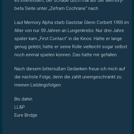
es interessiert, der schaue doch mal auf der Memory-
beta Seite unter „Zefram Cochrane“ nach.
Laut Memory Alpha starb Gaststar Glenn Corbett 1993 im
Alter von nur 59 Jahren an Lungenkrebs. Nur drei Jahre
später kam „First Contact“ in die Kinos. Hätte er lange
genug gelebt, hätte er seine Rolle vielleicht sogar selbst
noch einmal spielen können. Das hätte mir gefallen…
Nach diesem bittersüßen Gedanken freue ich mich auf
die nächste Folge, denn die zählt uneingeschränkt zu
meinen Lieblingsfolgen.
Bis dahin
LL&P
Eure Bridge