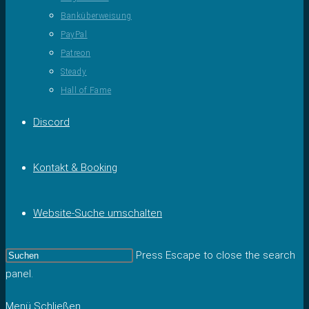
Banküberweisung
PayPal
Patreon
Steady
Hall of Fame
Discord
Kontakt & Booking
Website-Suche umschalten
Press Escape to close the search
panel.
Menü
Schließen