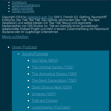
Impressum
Datenschutzerklärung
Steady kündigen
Patreon kündigen
Copyright 2026 by
Galaktisch aufs Ohr
GbR S. Fistrich & S. Göttling. Raumschiff
Enterprise, Star Trek, Star Trek: Das nächste Jahrhundert (Star Trek: The Next
Generation) und weitere Marken mit "Star Trek"-Bezug sind registrierte
Markenzeichen von CBS Studios Inc. Trek am Dienstag ist ein journalistisch-
redaktionelles Podcast-Projekt und steht in keinem Zusammenhang mit Paramount
Skydance oder ihr zugehöriger Unternehmen.
Menü schließen
Unser Podcast
Serien/Formate
Die Filme (MOV)
The Original Series (TOS)
The Animated Series (TAS)
The Next Generation (TNG)
Deep Space Nine (DS9)
Voyager (VOY)
Trek am Freitag
Livestreams (YouTube)