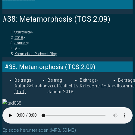
#38: Metamorphosis (TOS 2.09)
Startseite
>
2018
>
Januar
>
9.
>
Komplettes Podcast-Blog
#38: Metamorphosis (TOS 2.09)
Beitrags-
Beitrag
Beitrags-
Beitrags
Autor:
Sebastian
veröffentlicht:
9.
Kategorie:
Podcast
Kommen
(TaD)
Januar 2018
Episode herunterladen (MP3, 50 MB)