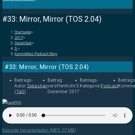
#33: Mirror, Mirror (TOS 2.04)
Startseite
>
2017
>
Dezember
>
5.
>
Komplettes Podcast-Blog
#33: Mirror, Mirror (TOS 2.04)
Beitrags-
Beitrag
Beitrags-
Beitrags
Autor:
Sebastian
veröffentlicht:
5.
Kategorie:
Podcast
Kommen
(TaD)
Dezember 2017
Episode herunterladen (MP3, 57 MB)