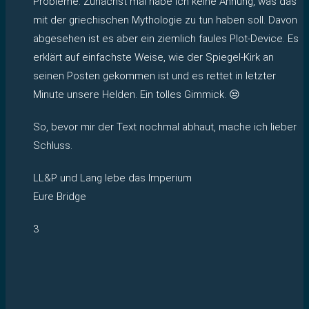
Probleme. Zunächst mal habe ich keine Ahnung, was das
mit der griechischen Mythologie zu tun haben soll. Davon
abgesehen ist es aber ein ziemlich faules Plot-Device. Es
erklärt auf einfachste Weise, wie der Spiegel-Kirk an
seinen Posten gekommen ist und es rettet in letzter
Minute unsere Helden. Ein tolles Gimmick. 😒
So, bevor mir der Text nochmal abhaut, mache ich lieber
Schluss.
LL&P und Lang lebe das Imperium
Eure Bridge
3