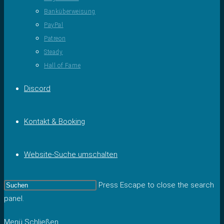
Banküberweisung
PayPal
Patreon
Steady
Hall of Fame
Discord
Kontakt & Booking
Website-Suche umschalten
Press Escape to close the search
panel.
Menü
Schließen