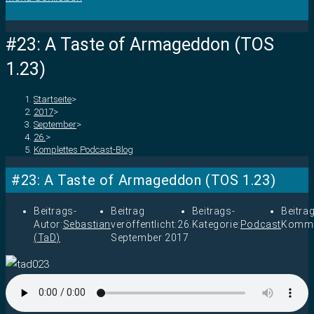
#23: A Taste of Armageddon (TOS
1.23)
Startseite
>
2017
>
September
>
26.
>
Komplettes Podcast-Blog
#23: A Taste of Armageddon (TOS 1.23)
Beitrags-
Beitrag
Beitrags-
Beitra
Autor:
Sebastian
veröffentlicht:
26.
Kategorie:
Podcast
Komme
(TaD)
September 2017