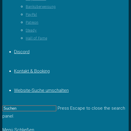
Banküberweisung
PayPal
Patreon
Steady
Hall of Fame
Discord
Kontakt & Booking
Website-Suche umschalten
Press Escape to close the search
panel.
Menü
Schließen