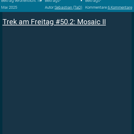
Beitrag veröffentlicht:
16.
Beitrags-
Beitrags-
Mai 2025
Autor:
Sebastian (TaD)
Kommentare:
6 Kommentare
Trek am Freitag #50.2: Mosaic II