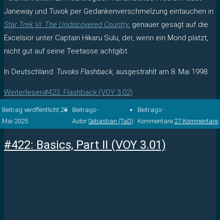
Janeway und Tuvok per Gedankenverschmelzung eintauchen in
Star Trek VI: The Undiscovered Country
, genauer gesagt auf die
Excelsior unter Captain Hikaru Sulu, der, wenn ein Mond platzt,
nicht gut auf seine Teetasse achtgibt.
In Deutschland:
Tuvoks Flashback
, ausgestrahlt am 8. Mai 1998.
Weiterlesen
#423: Flashback (VOY 3.02)
Beitrag veröffentlicht:
20.
Beitrags-
Beitrags-
Mai 2025
Autor:
Sebastian (TaD)
Kommentare:
27 Kommentare
#422: Basics, Part II (VOY 3.01)