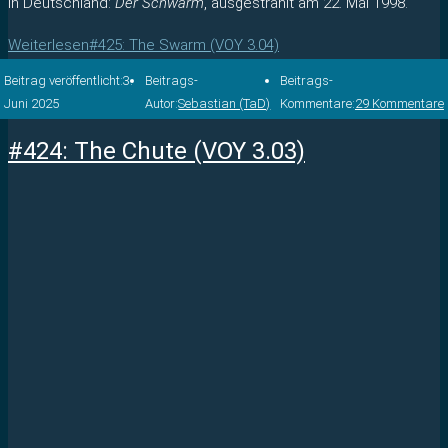
In Deutschland:
Der Schwarm
, ausgestrahlt am 22. Mai 1998.
Weiterlesen
#425: The Swarm (VOY 3.04)
Beitrag veröffentlicht:
3.
Beitrags-
Beitrags-
Juni 2025
Autor:
Sebastian (TaD)
Kommentare:
29 Kommentare
#424: The Chute (VOY 3.03)