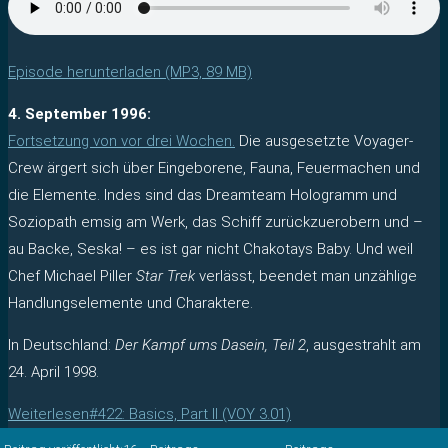
Episode herunterladen (MP3, 89 MB)
4. September 1996:
Fortsetzung von vor drei Wochen.
Die ausgesetzte Voyager-
Crew ärgert sich über Eingeborene, Fauna, Feuermachen und
die Elemente. Indes sind das Dreamteam Hologramm und
Soziopath emsig am Werk, das Schiff zurückzuerobern und –
au Backe, Seska! – es ist gar nicht Chakotays Baby. Und weil
Chef Michael Piller
Star Trek
verlässt, beendet man unzählige
Handlungselemente und Charaktere.
In Deutschland:
Der Kampf ums Dasein, Teil 2
, ausgestrahlt am
24. April 1998.
Weiterlesen
#422: Basics, Part II (VOY 3.01)