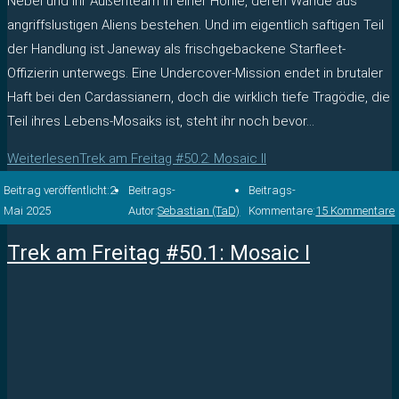
Nebel und ihr Außenteam in einer Höhle, deren Wände aus
angriffslustigen Aliens bestehen. Und im eigentlich saftigen Teil
der Handlung ist Janeway als frischgebackene Starfleet-
Offizierin unterwegs. Eine Undercover-Mission endet in brutaler
Haft bei den Cardassianern, doch die wirklich tiefe Tragödie, die
Teil ihres Lebens-Mosaiks ist, steht ihr noch bevor…
Weiterlesen
Trek am Freitag #50.2: Mosaic II
Beitrag veröffentlicht:
2.
Beitrags-
Beitrags-
Mai 2025
Autor:
Sebastian (TaD)
Kommentare:
15 Kommentare
Trek am Freitag #50.1: Mosaic I