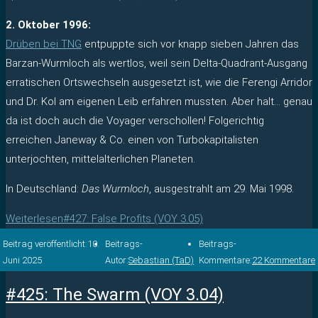
2. Oktober 1996:
Drüben bei TNG
entpuppte sich vor knapp sieben Jahren das
Barzan-Wurmloch als wertlos, weil sein Delta-Quadrant-Ausgang
erratischen Ortswechseln ausgesetzt ist, wie die Ferengi Arridor
und Dr. Kol am eigenen Leib erfahren mussten. Aber halt… genau
da ist doch auch die Voyager verschollen! Folgerichtig
erreichen Janeway & Co. einen von Turbokapitalisten
unterjochten, mittelalterlichen Planeten.
In Deutschland:
Das Wurmloch
, ausgestrahlt am 29. Mai 1998.
Weiterlesen
#427: False Profits (VOY 3.05)
Beitrag veröffentlicht:
10.
Beitrags-
Beitrags-
Juni 2025
Autor:
Sebastian (TaD)
Kommentare:
22 Kommentare
#425: The Swarm (VOY 3.04)