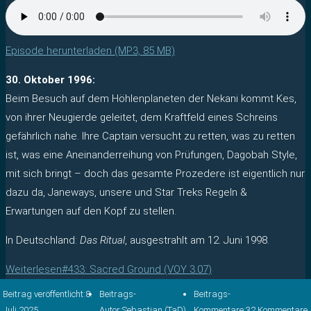
Episode herunterladen (MP3, 85 MB)
30. Oktober 1996:
Beim Besuch auf dem Höhlenplaneten der Nekani kommt Kes,
von ihrer Neugierde geleitet, dem Kraftfeld eines Schreins
gefährlich nahe. Ihre Captain versucht zu retten, was zu retten
ist, was eine Aneinanderreihung von Prüfungen, Dagobah Style,
mit sich bringt – doch das gesamte Prozedere ist eigentlich nur
dazu da, Janeways, unsere und Star Treks Regeln &
Erwartungen auf den Kopf zu stellen.
In Deutschland:
Das Ritual
, ausgestrahlt am 12. Juni 1998.
Weiterlesen
#433: Sacred Ground (VOY 3.07)
Beitrag veröffentlicht:
8.
Beitrags-
Beitrags-
Juli 2025
Autor:
Sebastian (TaD)
Kommentare:
32 Kommentare