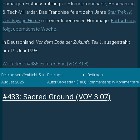
damaligen Erstausstrahlung zu Strandpromenade, Hosenanzug
& Tech-Milliardär. Das Franchise feiert zehn Jahre
Star Trek IV:
The Voyage Home
mit einer lupenreinen Hommage.
Fortsetzung
folgt übernächste Woche.
In Deutschland:
Vor dem Ende der Zukunft, Teil 1
, ausgestrahlt
am 19. Juni 1998.
Weiterlesen
#435: Future’s End (VOY 3.08)
Beitrag veröffentlicht:
5.
Beitrags-
Beitrags-
August 2025
Autor:
Sebastian (TaD)
Kommentare:
19 Kommentare
#433: Sacred Ground (VOY 3.07)