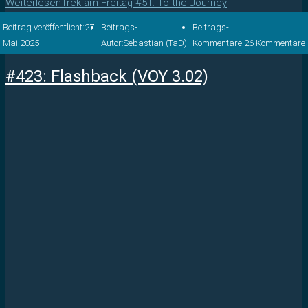
Weiterlesen
Trek am Freitag #51: To the Journey
Beitrag veröffentlicht:
27.
Beitrags-
Beitrags-
Mai 2025
Autor:
Sebastian (TaD)
Kommentare:
26 Kommentare
#423: Flashback (VOY 3.02)