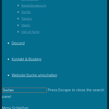
Banküberweisung
PayPal
Patreon
Steady
Hall of Fame
Discord
Kontakt & Booking
Website-Suche umschalten
Press Escape to close the search
panel.
Menü
Schließen