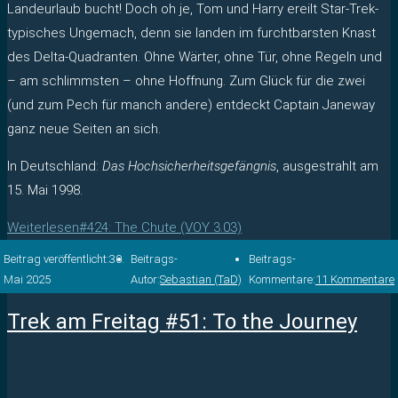
Landeurlaub bucht! Doch oh je, Tom und Harry ereilt Star-Trek-
typisches Ungemach, denn sie landen im furchtbarsten Knast
des Delta-Quadranten. Ohne Wärter, ohne Tür, ohne Regeln und
– am schlimmsten – ohne Hoffnung. Zum Glück für die zwei
(und zum Pech für manch andere) entdeckt Captain Janeway
ganz neue Seiten an sich.
In Deutschland:
Das Hochsicherheitsgefängnis
, ausgestrahlt am
15. Mai 1998.
Weiterlesen
#424: The Chute (VOY 3.03)
Beitrag veröffentlicht:
30.
Beitrags-
Beitrags-
Mai 2025
Autor:
Sebastian (TaD)
Kommentare:
11 Kommentare
Trek am Freitag #51: To the Journey