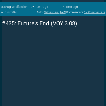
Beitrag veröffentlicht:
19.
Beitrags-
Beitrags-
August 2025
Autor:
Sebastian (TaD)
Kommentare:
19 Kommentare
#435: Future’s End (VOY 3.08)