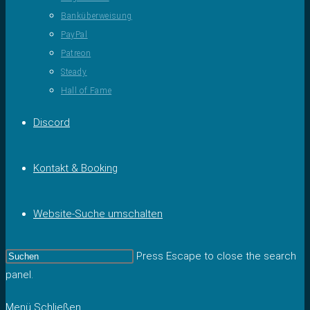
Banküberweisung
PayPal
Patreon
Steady
Hall of Fame
Discord
Kontakt & Booking
Website-Suche umschalten
Press Escape to close the search
panel.
Menü
Schließen