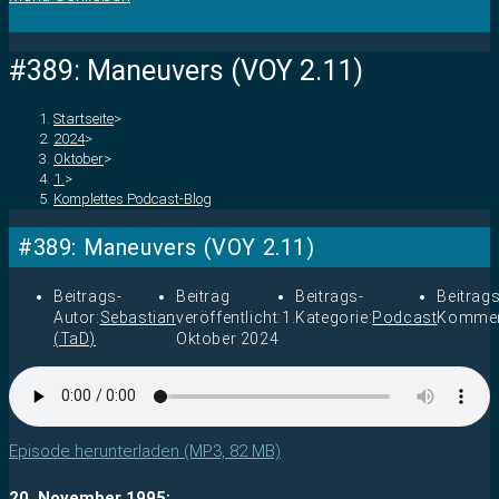
#389: Maneuvers (VOY 2.11)
Startseite
>
2024
>
Oktober
>
1.
>
Komplettes Podcast-Blog
#389: Maneuvers (VOY 2.11)
Beitrags-
Beitrag
Beitrags-
Beitrags
Autor:
Sebastian
veröffentlicht:
1.
Kategorie:
Podcast
Kommen
(TaD)
Oktober 2024
Episode herunterladen (MP3, 82 MB)
20. November 1995: