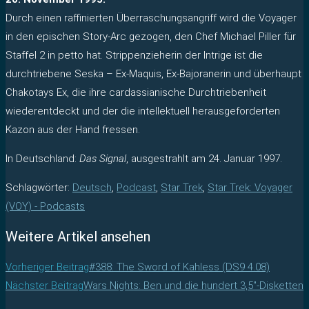
Durch einen raffinierten Überraschungsangriff wird die Voyager
in den epischen Story-Arc gezogen, den Chef Michael Piller für
Staffel 2 in petto hat. Strippenzieherin der Intrige ist die
durchtriebene Seska – Ex-Maquis, Ex-Bajoranerin und überhaupt
Chakotays Ex, die ihre cardassianische Durchtriebenheit
wiederentdeckt und der die intellektuell herausgeforderten
Kazon aus der Hand fressen.
In Deutschland:
Das Signal
, ausgestrahlt am 24. Januar 1997.
Schlagwörter
:
Deutsch
,
Podcast
,
Star Trek
,
Star Trek: Voyager
(VOY) - Podcasts
Weitere Artikel ansehen
Vorheriger Beitrag
#388: The Sword of Kahless (DS9 4.08)
Nächster Beitrag
Wars Nights: Ben und die hundert 3,5″-Disketten