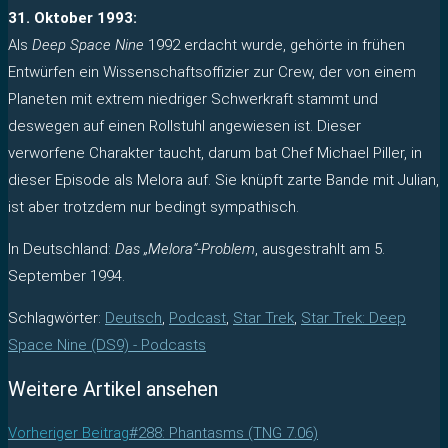
31. Oktober 1993:
Als
Deep Space Nine
1992 erdacht wurde, gehörte in frühen
Entwürfen ein Wissenschaftsoffizier zur Crew, der von einem
Planeten mit extrem niedriger Schwerkraft stammt und
deswegen auf einen Rollstuhl angewiesen ist. Dieser
verworfene Charakter taucht, darum bat Chef Michael Piller, in
dieser Episode als Melora auf. Sie knüpft zarte Bande mit Julian,
ist aber trotzdem nur bedingt sympathisch.
In Deutschland:
Das „Melora“-Problem
, ausgestrahlt am 5.
September 1994.
Schlagwörter
:
Deutsch
,
Podcast
,
Star Trek
,
Star Trek: Deep
Space Nine (DS9) - Podcasts
Weitere Artikel ansehen
Vorheriger Beitrag
#288: Phantasms (TNG 7.06)