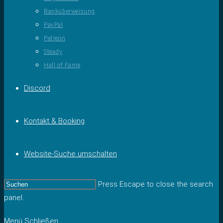
Banküberweisung
PayPal
Patreon
Steady
Hall of Fame
Discord
Kontakt & Booking
Website-Suche umschalten
Press Escape to close the search
panel.
Menü
Schließen