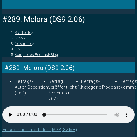
#289: Melora (DS9 2.06)
Startseite
>
2022
>
November
>
1.
>
Komplettes Podcast-Blog
#289: Melora (DS9 2.06)
Beitrags-
Beitrag
Beitrags-
Beitrags
Autor:
Sebastian
veröffentlicht:
1.
Kategorie:
Podcast
Kommen
(TaD)
November
2022
Episode herunterladen (MP3, 82 MB)