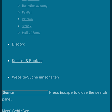
Banküberweisung
PayPal
Patreon
Steady
Hall of Fame
Discord
Kontakt & Booking
Website-Suche umschalten
Press Escape to close the search
panel.
Menü
Schließen