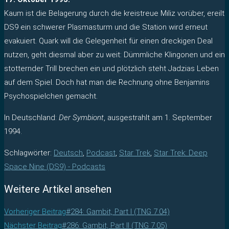
Kaum ist die Belagerung durch die kreistreue Miliz vorüber, ereilt
DS9 ein schwerer Plasmasturm und die Station wird erneut
evakuiert. Quark will die Gelegenheit für einen dreckigen Deal
nutzen, geht diesmal aber zu weit: Dümmliche Klingonen und ein
stotternder Trill brechen ein und plötzlich steht Jadzias Leben
auf dem Spiel. Doch hat man die Rechnung ohne Benjamins
Psychospielchen gemacht.
In Deutschland:
Der Symbiont
, ausgestrahlt am 1. September
1994.
Schlagwörter
:
Deutsch
,
Podcast
,
Star Trek
,
Star Trek: Deep
Space Nine (DS9) - Podcasts
Weitere Artikel ansehen
Vorheriger Beitrag
#284: Gambit, Part I (TNG 7.04)
Nächster Beitrag
#286: Gambit, Part II (TNG 7.05)