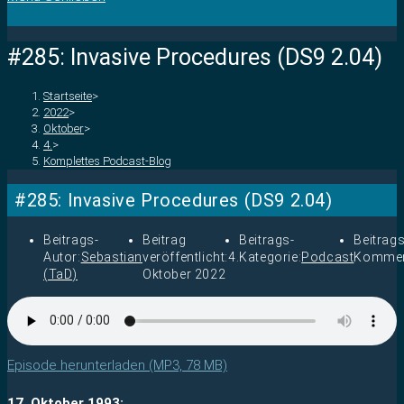
#285: Invasive Procedures (DS9 2.04)
Startseite
>
2022
>
Oktober
>
4.
>
Komplettes Podcast-Blog
#285: Invasive Procedures (DS9 2.04)
Beitrags-
Beitrag
Beitrags-
Beitrags
Autor:
Sebastian
veröffentlicht:
4.
Kategorie:
Podcast
Kommen
(TaD)
Oktober 2022
Episode herunterladen (MP3, 78 MB)
17. Oktober 1993: