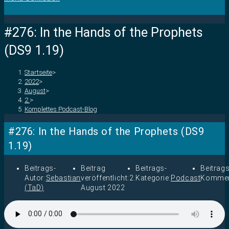
#276: In the Hands of the Prophets
(DS9 1.19)
Startseite
>
2022
>
August
>
2.
>
Komplettes Podcast-Blog
#276: In the Hands of the Prophets (DS9
1.19)
Beitrags-
Beitrag
Beitrags-
Beitrags
Autor:
Sebastian
veröffentlicht:
2.
Kategorie:
Podcast
Kommen
(TaD)
August 2022