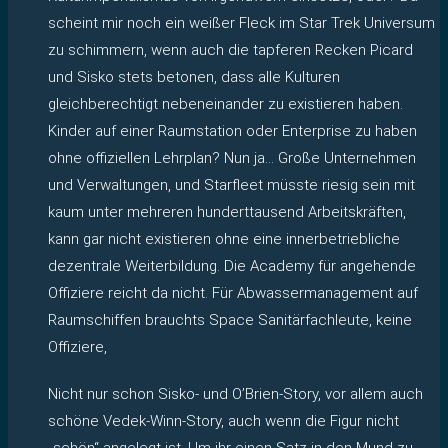
scheint mir noch ein weißer Fleck im Star Trek Universum
zu schimmern, wenn auch die tapferen Recken Picard
und Sisko stets betonen, dass alle Kulturen
gleichberechtigt nebeneinander zu existieren haben.
Kinder auf einer Raumstation oder Enterprise zu haben
ohne offiziellen Lehrplan? Nun ja… Große Unternehmen
und Verwaltungen, und Starfleet müsste riesig sein mit
kaum unter mehreren hunderttausend Arbeitskräften,
kann gar nicht existieren ohne eine innerbetriebliche
dezentrale Weiterbildung. Die Academy für angehende
Offiziere reicht da nicht. Für Abwassermanagement auf
Raumschiffen brauchts Space Sanitärfachleute, keine
Offiziere,
Nicht nur schon Sisko- und O’Brien-Story, vor allem auch
schöne Vedek-Winn-Story, auch wenn die Figur nicht
„schön“ angelegt ist. Um ihr einen Satz in den Mund zu