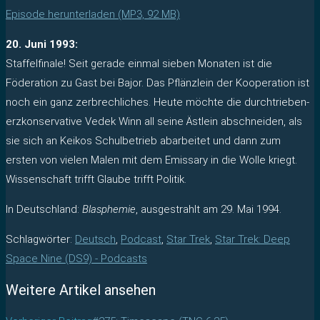
Episode herunterladen (MP3, 92 MB)
20. Juni 1993:
Staffelfinale! Seit gerade einmal sieben Monaten ist die
Föderation zu Gast bei Bajor. Das Pflänzlein der Kooperation ist
noch ein ganz zerbrechliches. Heute möchte die durchtrieben-
erzkonservative Vedek Winn all seine Ästlein abschneiden, als
sie sich an Keikos Schulbetrieb abarbeitet und dann zum
ersten von vielen Malen mit dem Emissary in die Wolle kriegt.
Wissenschaft trifft Glaube trifft Politik.
In Deutschland:
Blasphemie
, ausgestrahlt am 29. Mai 1994.
Schlagwörter
:
Deutsch
,
Podcast
,
Star Trek
,
Star Trek: Deep
Space Nine (DS9) - Podcasts
Weitere Artikel ansehen