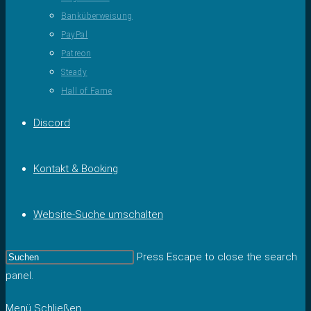
Banküberweisung
PayPal
Patreon
Steady
Hall of Fame
Discord
Kontakt & Booking
Website-Suche umschalten
Press Escape to close the search
panel.
Menü
Schließen