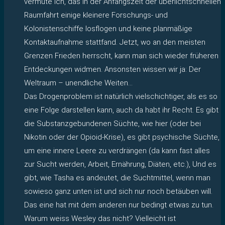
vermute ich, das in der Anfangszeit der überlichtschnellen
Raumfahrt einige kleinere Forschungs- und
Kolonistenschiffe losflogen und keine planmäßige
Kontaktaufnahme stattfand. Jetzt, wo an den meisten
Grenzen Frieden herrscht, kann man sich wieder früheren
Entdeckungen widmen. Ansonsten wissen wir ja: Der
Weltraum – unendliche Weiten…
Das Drogenproblem ist natürlich vielschichtiger, als es so
eine Folge darstellen kann, auch da habt ihr Recht. Es gibt
die Substanzgebundenen Süchte, wie hier (oder bei
Nikotin oder der Opioid-Krise), es gibt psychische Süchte,
um eine innere Leere zu verdrängen (da kann fast alles
zur Sucht werden, Arbeit, Ernährung, Diäten, etc.), Und es
gibt, wie Tasha es andeutet, die Suchtmittel, wenn man
sowieso ganz unten ist und sich nur noch betäuben will.
Das eine hat mit dem anderen nur bedingt etwas zu tun.
Warum weiss Wesley das nicht? Vielleicht ist