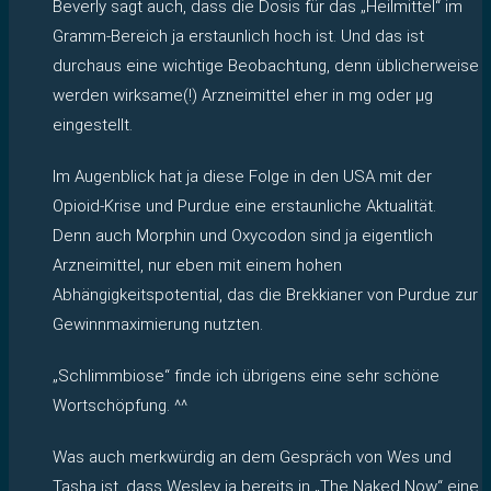
Beverly sagt auch, dass die Dosis für das „Heilmittel“ im
Gramm-Bereich ja erstaunlich hoch ist. Und das ist
durchaus eine wichtige Beobachtung, denn üblicherweise
werden wirksame(!) Arzneimittel eher in mg oder µg
eingestellt.
Im Augenblick hat ja diese Folge in den USA mit der
Opioid-Krise und Purdue eine erstaunliche Aktualität.
Denn auch Morphin und Oxycodon sind ja eigentlich
Arzneimittel, nur eben mit einem hohen
Abhängigkeitspotential, das die Brekkianer von Purdue zur
Gewinnmaximierung nutzten.
„Schlimmbiose“ finde ich übrigens eine sehr schöne
Wortschöpfung. ^^
Was auch merkwürdig an dem Gespräch von Wes und
Tasha ist, dass Wesley ja bereits in „The Naked Now“ eine