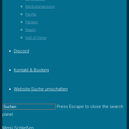
Banküberweisung
PayPal
Patreon
Steady
Hall of Fame
Discord
Kontakt & Booking
Website-Suche umschalten
Press Escape to close the search
panel.
Menü
Schließen