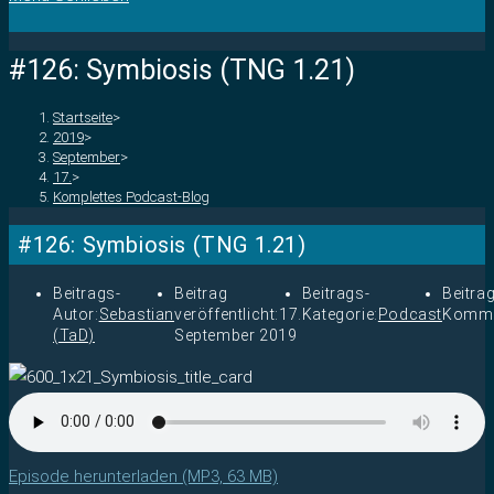
#126: Symbiosis (TNG 1.21)
Startseite
>
2019
>
September
>
17.
>
Komplettes Podcast-Blog
#126: Symbiosis (TNG 1.21)
Beitrags-
Beitrag
Beitrags-
Beitra
Autor:
Sebastian
veröffentlicht:
17.
Kategorie:
Podcast
Komme
(TaD)
September 2019
Episode herunterladen (MP3, 63 MB)