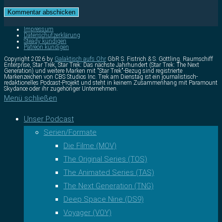
Impressum
Datenschutzerklärung
Steady kündigen
Patreon kündigen
Copyright 2026 by
Galaktisch aufs Ohr
GbR S. Fistrich & S. Göttling. Raumschiff
Enterprise, Star Trek, Star Trek: Das nächste Jahrhundert (Star Trek: The Next
Generation) und weitere Marken mit "Star Trek"-Bezug sind registrierte
Markenzeichen von CBS Studios Inc. Trek am Dienstag ist ein journalistisch-
redaktionelles Podcast-Projekt und steht in keinem Zusammenhang mit Paramount
Skydance oder ihr zugehöriger Unternehmen.
Menü schließen
Unser Podcast
Serien/Formate
Die Filme (MOV)
The Original Series (TOS)
The Animated Series (TAS)
The Next Generation (TNG)
Deep Space Nine (DS9)
Voyager (VOY)