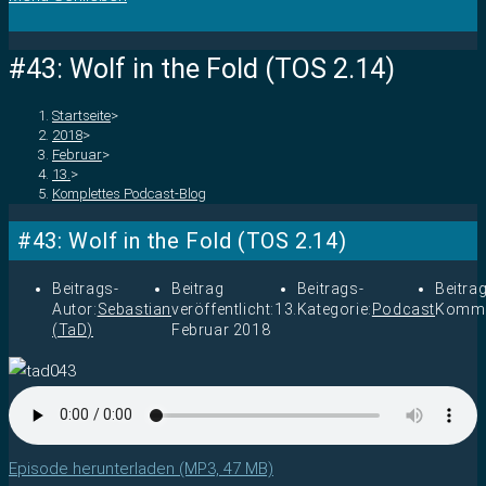
#43: Wolf in the Fold (TOS 2.14)
Startseite
>
2018
>
Februar
>
13.
>
Komplettes Podcast-Blog
#43: Wolf in the Fold (TOS 2.14)
Beitrags-
Beitrag
Beitrags-
Beitra
Autor:
Sebastian
veröffentlicht:
13.
Kategorie:
Podcast
Komme
(TaD)
Februar 2018
Episode herunterladen (MP3, 47 MB)