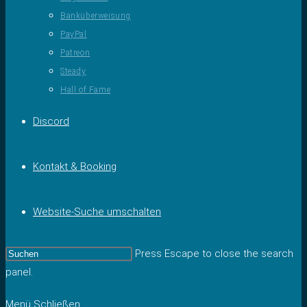
Banküberweisung
PayPal
Patreon
Steady
Hall of Fame
Discord
Kontakt & Booking
Website-Suche umschalten
Press Escape to close the search
panel.
Menü
Schließen