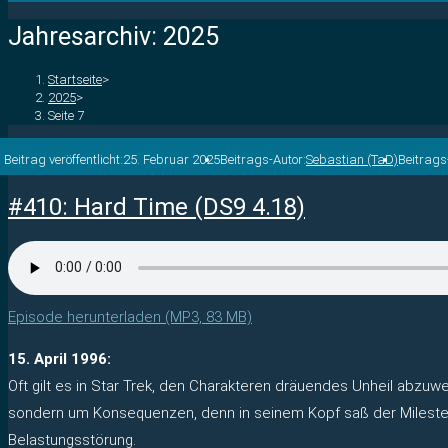
Jahresarchiv: 2025
Startseite
>
2025
>
Seite 7
Beitrag veröffentlicht:
25. Februar 2025
Beitrags-Autor:
Sebastian (TaD)
Beitrag
#410: Hard Time (DS9 4.18)
Episode herunterladen (MP3, 83 MB)
15. April 1996:
Oft gilt es in Star Trek, den Charakteren dräuendes Unheil abzuw
sondern um Konsequenzen, denn in seinem Kopf saß der Milester u
Belastungsstörung.