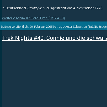
In Deutschland:
Strafzyklen
, ausgestrahlt am 4. November 1996.
Weiterlesen
#410: Hard Time (DS9 4.18)
Beitrag veröffentlicht:
20. Februar 2025
Beitrags-Autor:
Sebastian (TaD)
Beitrag
Trek Nights #40: Connie und die schwar