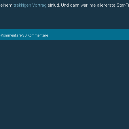
u einem
trekkigen Vortrag
einlud. Und dann war ihre allererste Star-
s-Kommentare:
30 Kommentare