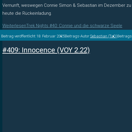
Vernunft, weswegen Connie Simon & Sebastian im Dezember z
heute die Rückeinladung.
Weiterlesen
Trek Nights #40: Connie und die schwarze Seele
Beitrag veröffentlicht:
18. Februar 2025
Beitrags-Autor:
Sebastian (TaD)
Beitrag
#409: Innocence (VOY 2.22)