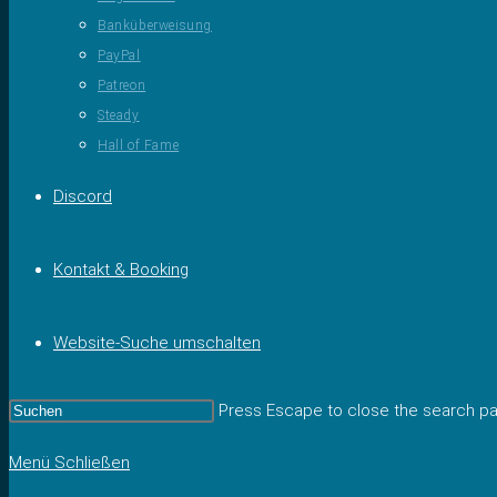
Banküberweisung
PayPal
Patreon
Steady
Hall of Fame
Discord
Kontakt & Booking
Website-Suche umschalten
Press Escape to close the search pa
Menü
Schließen