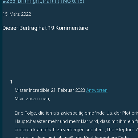
#256: Birthright, Part I (TNG 6.16)
15. März 2022
Dieser Beitrag hat 19 Kommentare
Mister Incredible
21. Februar 2023
Antworten
Moin zusammen,
Eine Folge, die ich als zwiespältig empfinde. Ja, der Plot
Hauptcharakter mehr und mehr klar wird, dass mit ihm ein fa
anderen krampfhaft zu verbergen suchten. „The Stepford Wi
vertraut wirken, und ich weiß: der Knall kommt am Ende.