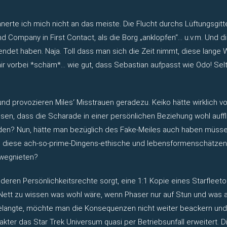
erte ich mich nicht an das meiste. Die Flucht durchs Lüftungsgitte
d Company in First Contact, als die Borg „anklopfen“… u.v.m. Und d
det haben. Naja. Toll dass man sich die Zeit nimmt, diese lang
n mir vorbei *schäm*… wie gut, dass Sebastian aufpasst wie Odo! S
ig und provozieren Miles‘ Misstrauen geradezu. Keiko hätte wirklic
n, dass die Scharade in einer persönlichen Beziehung wohl auffl
den? Nun, hätte man bezüglich des Fake-Meiles auch haben müssen,
nd diese ach-so-prime-Dingens-ethische und lebensformenschätzen
 wegnieten?
deren Persönlichkeitsrechte sorgt, eine 1:1 Kopie eines Starfleet
Nett zu wissen was wohl wäre, wenn Phaser nur auf Stun und was a
elangte, möchte man die Konsequenzen nicht weiter beackern und br
rakter das Star Trek Universum quasi per Betriebsunfall erweitert.