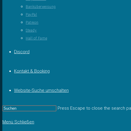
Banküberweisung
PayPal
Patreon
Steady
Hall of Fame
Discord
Kontakt & Booking
Website-Suche umschalten
Press Escape to close the search pa
Menü
Schließen