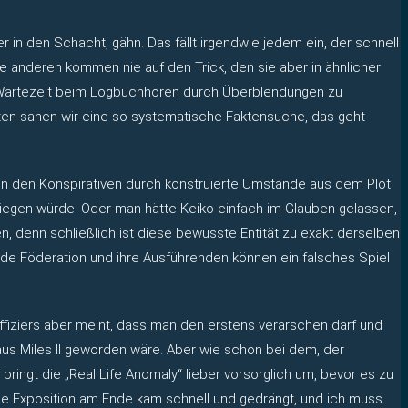
r in den Schacht, gähn. Das fällt irgendwie jedem ein, der schnell
ie anderen kommen nie auf den Trick, den sie aber in ähnlicher
e Wartezeit beim Logbuchhören durch Überblendungen zu
elten sahen wir eine so systematische Faktensuche, das geht
h von den Konspirativen durch konstruierte Umstände aus dem Plot
iegen würde. Oder man hätte Keiko einfach im Glauben gelassen,
 denn schließlich ist diese bewusste Entität zu exakt derselben
de Föderation und ihre Ausführenden können ein falsches Spiel
offiziers aber meint, dass man den erstens verarschen darf und
us Miles II geworden wäre. Aber wie schon bei dem, der
ingt die „Real Life Anomaly“ lieber vorsorglich um, bevor es zu
 Die Exposition am Ende kam schnell und gedrängt, und ich muss