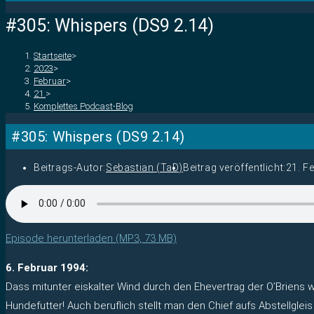
#305: Whispers (DS9 2.14)
Startseite
>
2023
>
Februar
>
21.
>
Komplettes Podcast-Blog
#305: Whispers (DS9 2.14)
Beitrags-Autor:
Sebastian (TaD)
Beitrag veröffentlicht:
21. F
Episode herunterladen (MP3, 73 MB)
6. Februar 1994:
Dass mitunter eiskalter Wind durch den Ehevertrag der O’Briens we
Hundefutter! Auch beruflich stellt man den Chief aufs Abstellgle