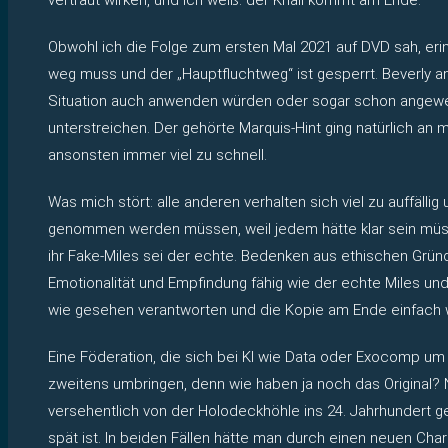
Obwohl ich die Folge zum ersten Mal 2021 auf DVD sah, erinn
weg muss und der „Hauptfluchtweg“ ist gesperrt. Beverly an
Situation auch anwenden würden oder sogar schon angewen
unterstreichen. Der gehörte Marquis-Hint ging natürlich a
ansonsten immer viel zu schnell.
Was mich stört: alle anderen verhalten sich viel zu auffäll
genommen werden müssen, weil jedem hätte klar sein müsse
ihr Fake-Miles sei der echte. Bedenken aus ethischen Grün
Emotionalität und Empfindung fähig wie der echte Miles u
wie gesehen verantworten und die Kopie am Ende einfach
Eine Föderation, die sich bei KI wie Data oder Exocomp um 
zweitens umbringen, denn wie haben ja noch das Original? 
versehentlich von der Holodeckhöhle ins 24. Jahrhundert g
spät ist. In beiden Fällen hätte man durch einen neuen Cha