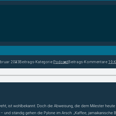
ebruar 2023
Beitrags-Kategorie:
Podcast
Beitrags-Kommentare:
19 
ht, ist wohlbekannt. Doch die Abweisung, die dem Milester heute wid
is – und ständig gehen die Pylone im Arsch. „Kaffee, jamaikanische