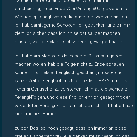
natürlich hatte ich auch so einen Strohhalm, in
durchsichtig, muss Ende 70er/Anfang 80er gewesen sein.
Wie richtig gesagt, waren die super schwer zu reinigen.
Ich hab damit gerne Schokomilch getrunken, und bin mir
ziemlich sicher, dass ich ihn selbst sauber machen
musste, weil die Mama sich zurecht geweigert hatte.
Ich habe am Montag ordnungsgemäß Hausaufgaben
machen wollen, hab die Folge nicht zu Ende schauen
können. Erstmals auf englisch geschaut, musste die
ganze Zeit die englischen Untertitel MITLESEN, um das
Ferengi-Genuschel zu verstehen. Ich mag die wenigsten
Ferengi-Folgen, und diese find ich ehrlich gesagt mit der
vekleideten Ferengi-Frau ziemlich peinlich. Trifft überhaupt
nicht meinen Humor.
zu den Dosi sei noch gesagt, dass ich immer an diese
grauen Fischertechnik-Teile denken muss, wenn ich das