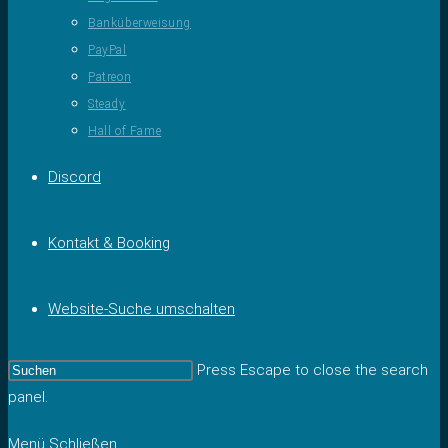
Banküberweisung
PayPal
Patreon
Steady
Hall of Fame
Discord
Kontakt & Booking
Website-Suche umschalten
Press Escape to close the search
panel.
Menü
Schließen