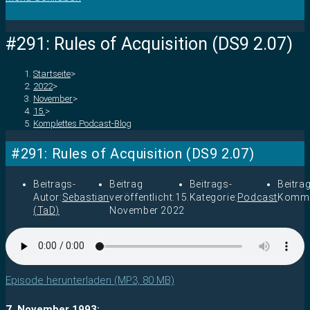
#291: Rules of Acquisition (DS9 2.07)
Startseite
>
2022
>
November
>
15.
>
Komplettes Podcast-Blog
#291: Rules of Acquisition (DS9 2.07)
Beitrags-
Beitrag
Beitrags-
Beitra
Autor:
Sebastian
veröffentlicht:
15.
Kategorie:
Podcast
Komme
(TaD)
November 2022
Episode herunterladen (MP3, 80 MB)
7. November 1993: