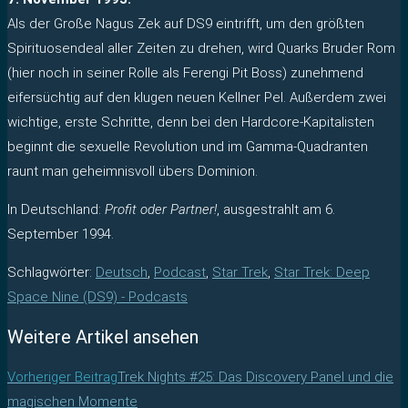
Als der Große Nagus Zek auf DS9 eintrifft, um den größten
Spirituosendeal aller Zeiten zu drehen, wird Quarks Bruder Rom
(hier noch in seiner Rolle als Ferengi Pit Boss) zunehmend
eifersüchtig auf den klugen neuen Kellner Pel. Außerdem zwei
wichtige, erste Schritte, denn bei den Hardcore-Kapitalisten
beginnt die sexuelle Revolution und im Gamma-Quadranten
raunt man geheimnisvoll übers Dominion.
In Deutschland:
Profit oder Partner!
, ausgestrahlt am 6.
September 1994.
Schlagwörter
:
Deutsch
,
Podcast
,
Star Trek
,
Star Trek: Deep
Space Nine (DS9) - Podcasts
Weitere Artikel ansehen
Vorheriger Beitrag
Trek Nights #25: Das Discovery Panel und die
magischen Momente