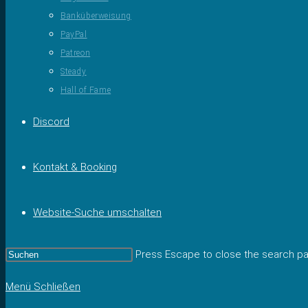
Banküberweisung
PayPal
Patreon
Steady
Hall of Fame
Discord
Kontakt & Booking
Website-Suche umschalten
Press Escape to close the search pa
Menü
Schließen