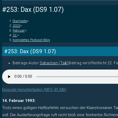
#253: Dax (DS9 1.07)
Startseite
>
2022
>
Februar
>
22.
>
Komplettes Podcast-Blog
#253: Dax (DS9 1.07)
Beitrags-Autor:
Sebastian (TaD)
Beitrag veröffentlicht:
22. F
Episode herunterladen (MP3, 81 MB)
14. Februar 1993:
Trotz eines gültigen Haftbefehls versuchen der Klaestronianer Tan
soll. Die Auslieferungsfrage ruft nicht bloß eine feinherbe Richte