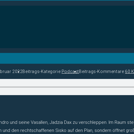
ebruar 2022
Beitrags-Kategorie:
Podcast
Beitrags-Kommentare:
60 
dro und seine Vasallen, Jadzia Dax zu verschleppen. Im Raum steht 
rin und den rechtschaffenen Sisko auf den Plan, sondern öffnet große