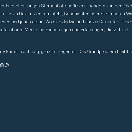
iner hübschen jungen Sternenflottenoffizierin, sondern von den E
wenn Jadzia Dax im Zentrum steht, Geschichten über die früheren Wi
dieses und jenes getan. Wo sind Jadzia und Jadzia Dax unter all 
r unfassbaren Menge an Erinnerungen und Erfahrungen, die z. T. sehr
ry Farrell nicht mag, ganz im Gegenteil. Das Grundproblem bleibt 
 😱😉