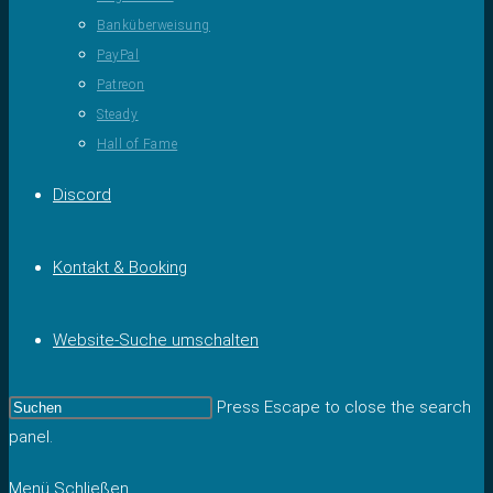
Banküberweisung
PayPal
Patreon
Steady
Hall of Fame
Discord
Kontakt & Booking
Website-Suche umschalten
Press Escape to close the search
panel.
Menü
Schließen