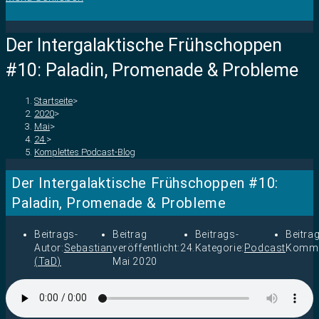
Der Intergalaktische Frühschoppen
#10: Paladin, Promenade & Probleme
Startseite
>
2020
>
Mai
>
24.
>
Komplettes Podcast-Blog
Der Intergalaktische Frühschoppen #10:
Paladin, Promenade & Probleme
Beitrags-
Beitrag
Beitrags-
Beitra
Autor:
Sebastian
veröffentlicht:
24.
Kategorie:
Podcast
Komme
(TaD)
Mai 2020