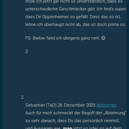
finde ich jetzt gar nicht so unverständlich, dass es
unterschiedliche Geschmäcker gibt. Ich find’s super,
dass Dir Oppenheimer so gefällt. Dass das so ist,
lehne ich überhaupt nicht ab, das ist doch prima so.
PS: Barbie fand ich übrigens ganz nett. 😉
2
Sebastian (TaD)
26. Dezember 2025
Antworten
Auch für mich schmeckt der Begriff der „Ablehnung“
zu sehr danach, dass Du das persönlich nimmst,
und Aussagen wie „
man
sitzt so oder so auf dem