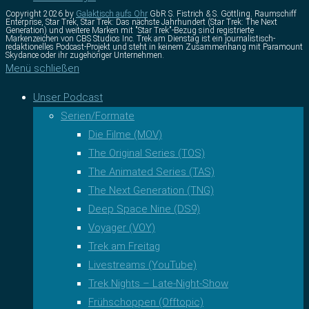
Copyright 2026 by
Galaktisch aufs Ohr
GbR S. Fistrich & S. Göttling. Raumschiff
Enterprise, Star Trek, Star Trek: Das nächste Jahrhundert (Star Trek: The Next
Generation) und weitere Marken mit "Star Trek"-Bezug sind registrierte
Markenzeichen von CBS Studios Inc. Trek am Dienstag ist ein journalistisch-
redaktionelles Podcast-Projekt und steht in keinem Zusammenhang mit Paramount
Skydance oder ihr zugehöriger Unternehmen.
Menü schließen
Unser Podcast
Serien/Formate
Die Filme (MOV)
The Original Series (TOS)
The Animated Series (TAS)
The Next Generation (TNG)
Deep Space Nine (DS9)
Voyager (VOY)
Trek am Freitag
Livestreams (YouTube)
Trek Nights – Late-Night-Show
Frühschoppen (Offtopic)