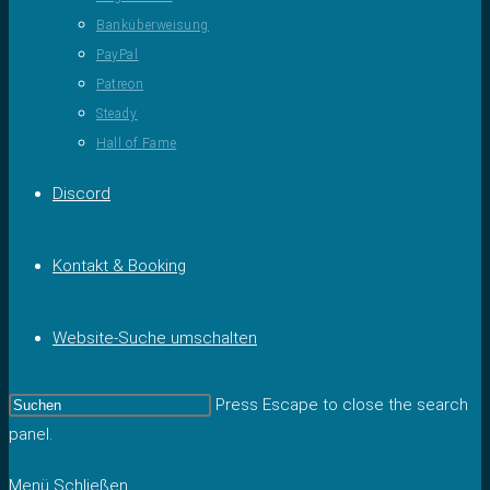
Banküberweisung
PayPal
Patreon
Steady
Hall of Fame
Discord
Kontakt & Booking
Website-Suche umschalten
Press Escape to close the search
panel.
Menü
Schließen