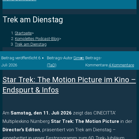
Trek am Dienstag
Startseite
>
Komplettes Podcast-Blog
>
Trek am Dienstag
Beitrag veröffentlicht:
6.
Beitrags-Autor:
Simon
Beitrags-
Juli 2026
(TaD)
Kommentare:
4 Kommentare
Star Trek: The Motion Picture im Kino –
Endspurt & Infos
Am
Samstag, den 11. Juli 2026
zeigt das CINECITTA‘
Multiplexkino Nürnberg
Star Trek: The Motion Picture
in der
Director’s Editon
, präsentiert von Trek am Dienstag –
eingebettet in unser Festprogramm zum 60. Trek-Jubiläum.