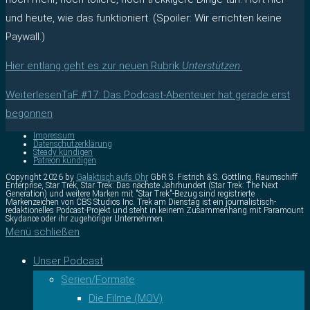
und heute, wie das funktioniert. (Spoiler: Wir errichten keine
Paywall.)
Hier entlang geht es zur neuen Rubrik
Unterstützen
.
Weiterlesen
TaF #17: Das Podcast-Abenteuer hat gerade erst
begonnen
Impressum
Datenschutzerklärung
Steady kündigen
Patreon kündigen
Copyright 2026 by
Galaktisch aufs Ohr
GbR S. Fistrich & S. Göttling. Raumschiff
Enterprise, Star Trek, Star Trek: Das nächste Jahrhundert (Star Trek: The Next
Generation) und weitere Marken mit "Star Trek"-Bezug sind registrierte
Markenzeichen von CBS Studios Inc. Trek am Dienstag ist ein journalistisch-
redaktionelles Podcast-Projekt und steht in keinem Zusammenhang mit Paramount
Skydance oder ihr zugehöriger Unternehmen.
Menü schließen
Unser Podcast
Serien/Formate
Die Filme (MOV)