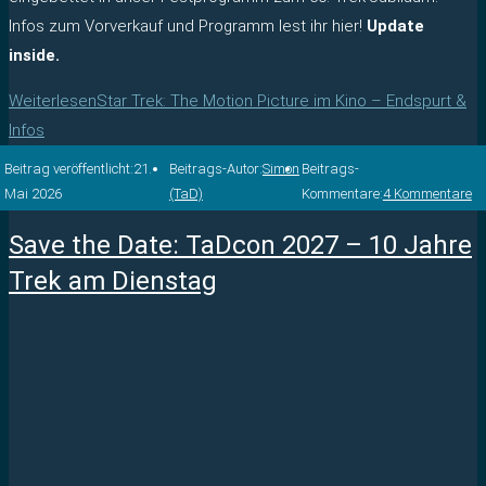
Infos zum Vorverkauf und Programm lest ihr hier!
Update
inside.
Weiterlesen
Star Trek: The Motion Picture im Kino – Endspurt &
Infos
Beitrag veröffentlicht:
21.
Beitrags-Autor:
Simon
Beitrags-
Mai 2026
(TaD)
Kommentare:
4 Kommentare
Save the Date: TaDcon 2027 – 10 Jahre
Trek am Dienstag