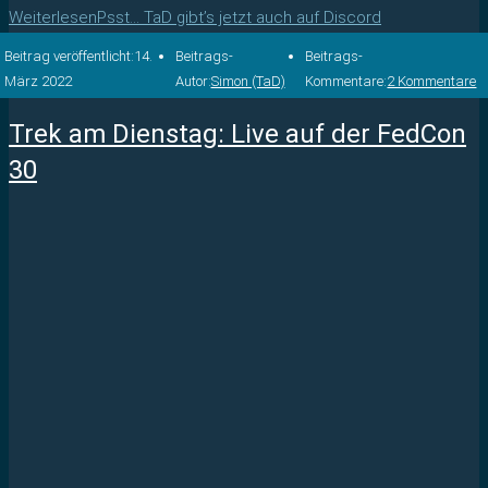
Weiterlesen
Psst… TaD gibt’s jetzt auch auf Discord
Beitrag veröffentlicht:
14.
Beitrags-
Beitrags-
März 2022
Autor:
Simon (TaD)
Kommentare:
2 Kommentare
Trek am Dienstag: Live auf der FedCon
30