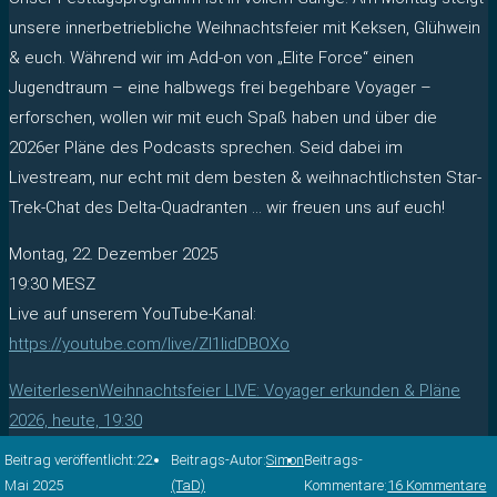
unsere innerbetriebliche Weihnachtsfeier mit Keksen, Glühwein
& euch. Während wir im Add-on von „Elite Force“ einen
Jugendtraum – eine halbwegs frei begehbare Voyager –
erforschen, wollen wir mit euch Spaß haben und über die
2026er Pläne des Podcasts sprechen. Seid dabei im
Livestream, nur echt mit dem besten & weihnachtlichsten Star-
Trek-Chat des Delta-Quadranten … wir freuen uns auf euch!
Montag, 22. Dezember 2025
19:30 MESZ
Live auf unserem YouTube-Kanal:
https://youtube.com/live/ZI1lidDBOXo
Weiterlesen
Weihnachtsfeier LIVE: Voyager erkunden & Pläne
2026, heute, 19:30
Beitrag veröffentlicht:
22.
Beitrags-Autor:
Simon
Beitrags-
Mai 2025
(TaD)
Kommentare:
16 Kommentare