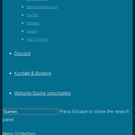
Banküberweisung
PayPal
Patreon
Steady
Hall of Fame
Discord
Kontakt & Booking
Website-Suche umschalten
Press Escape to close the search
panel.
Menü
Schließen