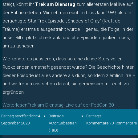
steigt, könnt ihr
Trek am Dienstag
zum allerersten Mal live auf
der Bühne erleben. Wir nehmen euch mit ins Jahr 1989, als die
berüchtigte Star-Trek-Episode „Shades of Gray“ (Kraft der
Träume) erstmals ausgestrahlt wurde – genau, die Folge, in der
unser Bill urplötzlich erkrankt und alte Episoden gucken muss,
um zu genesen.
Wie konnte es passieren, dass so eine dünne Story voller
Rückblenden ernsthaft gesendet wurde? Die Geschichte hinter
dieser Episode ist alles andere als dünn, sondern ziemlich irre –
und wir freuen uns schon darauf, sie gemeinsam mit euch zu
ergründen.
Weiterlesen
Trek am Dienstag: Live auf der FedCon 30
Beitrag veröffentlicht:
4.
Beitrags-
Beitrags-
September 2020
Autor:
Sebastian
Kommentare:
70 Kommentare
(TaD)