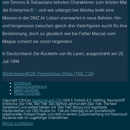
von Simons & Sebastians liebsten Charakteren zum letzten Mal
die Enterprise-D – und wie unlängst bei Wesley lenkt eine
Mission in der DMZ ihr Leben unerwartet in neue Bahnen. Hin-
und hergerissen zwischen gleich drei Vaterfiguren sucht Ro ihre
Bestimmung, doch so glücklich wie bei Fatter Macias vom
Maquis scheint sie sonst nirgendwo.
In Deutschland:
Die Rückkehr von Ro Laren
, ausgestrahlt am 25.
Juli 1994.
Weiterlesen
#324: Preemptive Strike (TNG 7.24)
Impressum
Datenschutzerklärung
Steady kündigen
Patreon kündigen
Copyright 2026 by
Galaktisch aufs Ohr
GbR S. Fistrich & S. Göttling. Raumschiff
Enterprise, Star Trek, Star Trek: Das nächste Jahrhundert (Star Trek: The Next
Generation) und weitere Marken mit "Star Trek"-Bezug sind registrierte
Markenzeichen von CBS Studios Inc. Trek am Dienstag ist ein journalistisch-
redaktionelles Podcast-Projekt und steht in keinem Zusammenhang mit Paramount
Skydance oder ihr zugehöriger Unternehmen.
Menü schließen