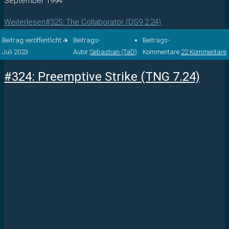
September 1994.
Weiterlesen
#325: The Collaborator (DS9 2.24)
Beitrag veröffentlicht:
4.
Beitrags-
Beitrags-
Juli 2023
Autor:
Sebastian (TaD)
Kommentare:
22 Kommentare
#324: Preemptive Strike (TNG 7.24)