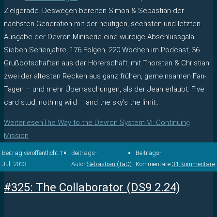
Zielgerade. Deswegen bereiten Simon & Sebastian der
nächsten Generation mit der heutigen, sechsten und letzten
Ausgabe der Devron-Miniserie eine würdige Abschlussgala:
Sieben Serienjahre, 176 Folgen, 220 Wochen im Podcast, 36
Grußbotschaften aus der Hörerschaft, mit Thorsten & Christian
zwei der ältesten Recken aus ganz frühen, gemeinsamen Fan-
Tagen – und mehr Überraschungen, als der Jean erlaubt. Five
card stud, nothing wild – and the sky’s the limit…
Weiterlesen
The Way to the Devron System VI: Continuing
Mission
Beitrag veröffentlicht:
11.
Beitrags-
Beitrags-
Juli 2023
Autor:
Sebastian (TaD)
Kommentare:
31 Kommentare
#325: The Collaborator (DS9 2.24)