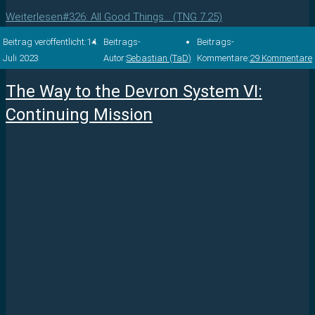
Weiterlesen
#326: All Good Things… (TNG 7.25)
Beitrag veröffentlicht:
14.
Beitrags-
Beitrags-
Juli 2023
Autor:
Sebastian (TaD)
Kommentare:
29 Kommentare
The Way to the Devron System VI:
Continuing Mission