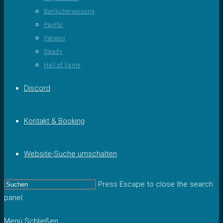
Banküberweisung
PayPal
Patreon
Steady
Hall of Fame
Discord
Kontakt & Booking
Website-Suche umschalten
Press Escape to close the search
panel.
Menü
Schließen