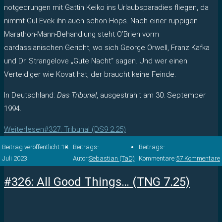
notgedrungen mit Gattin Keiko ins Urlaubsparadies fliegen, da
nimmt Gul Evek ihn auch schon Hops. Nach einer ruppigen
Marathon-Mann-Behandlung steht O’Brien vorm
cardassianischen Gericht, wo sich George Orwell, Franz Kafka
und Dr. Strangelove „Gute Nacht“ sagen. Und wer einen
Verteidiger wie Kovat hat, der braucht keine Feinde.
In Deutschland:
Das Tribunal
, ausgestrahlt am 30. September
1994.
Weiterlesen
#327: Tribunal (DS9 2.25)
Beitrag veröffentlicht:
18.
Beitrags-
Beitrags-
Juli 2023
Autor:
Sebastian (TaD)
Kommentare:
57 Kommentare
#326: All Good Things… (TNG 7.25)